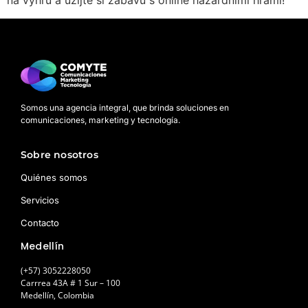
na výhru a užijte si zábavu s online hazardními hrami!
Somos una agencia integral, que brinda soluciones en
comunicaciones, marketing y tecnología.
Sobre nosotros
Quiénes somos
Servicios
Contacto
Medellín
(+57) 3052228050
Carrrea 43A # 1 Sur – 100
Medellín, Colombia