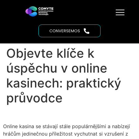
CONVERSEMOS
Objevte klíče k
úspěchu v online
kasinech: praktický
průvodce
Online kasina se stávají stále populárnějšími a nabízejí
hráčům jedinečnou příležitost vychutnat si vzrušení z