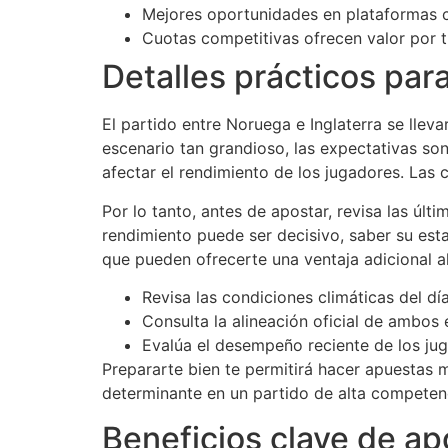
Mejores oportunidades en plataformas c
Cuotas competitivas ofrecen valor por t
Detalles prácticos para
El partido entre Noruega e Inglaterra se llev
escenario tan grandioso, las expectativas s
afectar el rendimiento de los jugadores. Las c
Por lo tanto, antes de apostar, revisa las úl
rendimiento puede ser decisivo, saber su estad
que pueden ofrecerte una ventaja adicional al
Revisa las condiciones climáticas del día
Consulta la alineación oficial de ambos 
Evalúa el desempeño reciente de los jug
Prepararte bien te permitirá hacer apuestas 
determinante en un partido de alta competen
Beneficios clave de ap