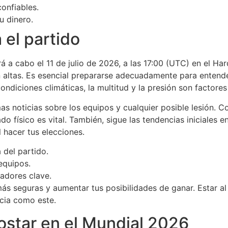
onfiables.
u dinero.
 el partido
ará a cabo el 11 de julio de 2026, a las 17:00 (UTC) en el 
on altas. Es esencial prepararse adecuadamente para enten
ondiciones climáticas, la multitud y la presión son factores 
timas noticias sobre los equipos y cualquier posible lesión
o físico es vital. También, sigue las tendencias iniciales 
 hacer tus elecciones.
 del partido.
equipos.
adores clave.
más seguras y aumentar tus posibilidades de ganar. Estar a
cia como este.
ostar en el Mundial 2026