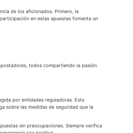
cia de los aficionados. Primero, la
participación en estas apuestas fomenta un
 apostadores, todos compartiendo la pasión
regida por entidades reguladoras. Esto
ga sobre las medidas de seguridad que la
apuestas sin preocupaciones. Siempre verifica
xperiencia sea positiva.