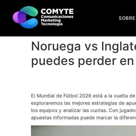
SOBRE
Noruega vs Inglat
puedes perder en
El Mundial de Fútbol 2026 está a la vuelta de 
exploraremos las mejores estrategias de apue
los equipos y analizar las cuotas. Con jugad
apuestas informadas puede marcar la diferenc