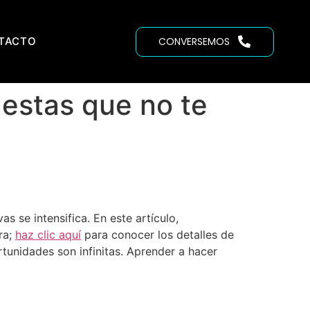
TACTO
CONVERSEMOS
uestas que no te
s se intensifica. En este artículo,
ra;
haz clic aquí
para conocer los detalles de
tunidades son infinitas. Aprender a hacer