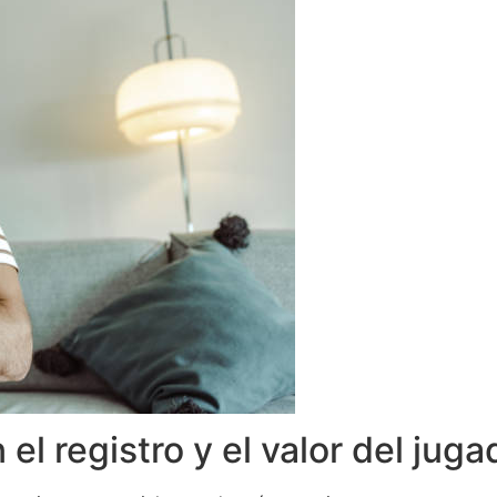
el registro y el valor del juga