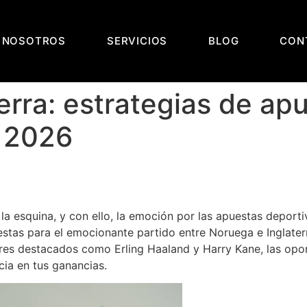
 NOSOTROS
SERVICIOS
BLOG
CON
erra: estrategias de ap
 2026
la esquina, y con ello, la emoción por las apuestas deportiva
stas para el emocionante partido entre Noruega e Inglater
ores destacados como Erling Haaland y Harry Kane, las opor
ia en tus ganancias.