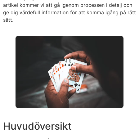
artikel kommer vi att gå igenom processen i detalj och
ge dig värdefull information för att komma igång på rätt
sätt.
Huvudöversikt