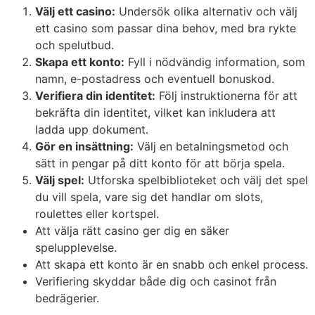
Välj ett casino:
Undersök olika alternativ och välj
ett casino som passar dina behov, med bra rykte
och spelutbud.
Skapa ett konto:
Fyll i nödvändig information, som
namn, e-postadress och eventuell bonuskod.
Verifiera din identitet:
Följ instruktionerna för att
bekräfta din identitet, vilket kan inkludera att
ladda upp dokument.
Gör en insättning:
Välj en betalningsmetod och
sätt in pengar på ditt konto för att börja spela.
Välj spel:
Utforska spelbiblioteket och välj det spel
du vill spela, vare sig det handlar om slots,
roulettes eller kortspel.
Att välja rätt casino ger dig en säker
spelupplevelse.
Att skapa ett konto är en snabb och enkel process.
Verifiering skyddar både dig och casinot från
bedrägerier.