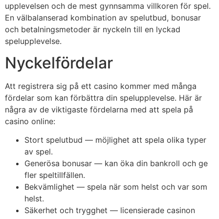
upplevelsen och de mest gynnsamma villkoren för spel.
En välbalanserad kombination av spelutbud, bonusar
och betalningsmetoder är nyckeln till en lyckad
spelupplevelse.
Nyckelfördelar
Att registrera sig på ett casino kommer med många
fördelar som kan förbättra din spelupplevelse. Här är
några av de viktigaste fördelarna med att spela på
casino online:
Stort spelutbud — möjlighet att spela olika typer
av spel.
Generösa bonusar — kan öka din bankroll och ge
fler speltillfällen.
Bekvämlighet — spela när som helst och var som
helst.
Säkerhet och trygghet — licensierade casinon