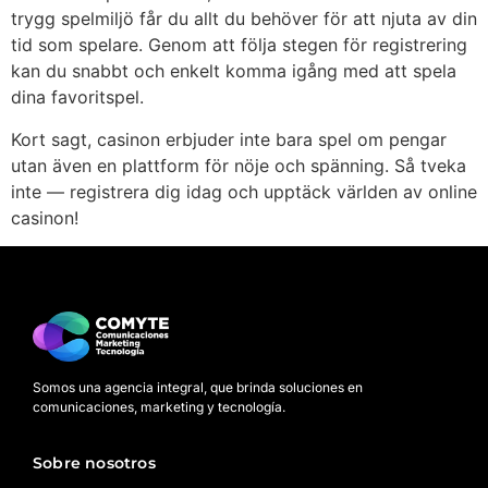
trygg spelmiljö får du allt du behöver för att njuta av din
tid som spelare. Genom att följa stegen för registrering
kan du snabbt och enkelt komma igång med att spela
dina favoritspel.
Kort sagt, casinon erbjuder inte bara spel om pengar
utan även en plattform för nöje och spänning. Så tveka
inte — registrera dig idag och upptäck världen av online
casinon!
Somos una agencia integral, que brinda soluciones en
comunicaciones, marketing y tecnología.
Sobre nosotros