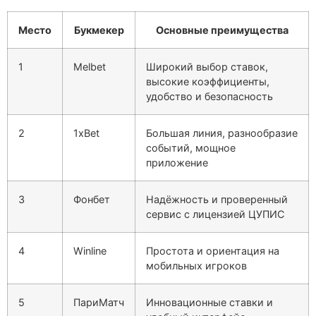
Место
Букмекер
Основные преимущества
1
Melbet
Широкий выбор ставок,
высокие коэффициенты,
удобство и безопасность
2
1xBet
Большая линия, разнообразие
событий, мощное
приложение
3
Фонбет
Надёжность и проверенный
сервис с лицензией ЦУПИС
4
Winline
Простота и ориентация на
мобильных игроков
5
ПариМатч
Инновационные ставки и