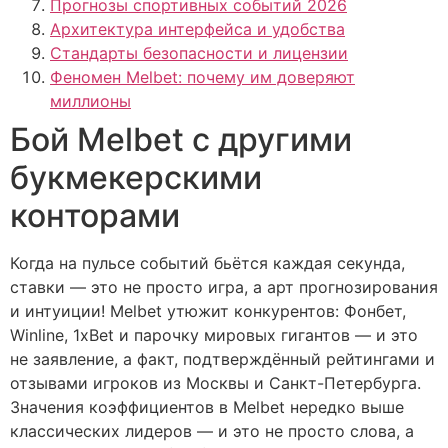
Прогнозы спортивных событий 2026
Архитектура интерфейса и удобства
Стандарты безопасности и лицензии
Феномен Melbet: почему им доверяют
миллионы
Бой Melbet с другими
букмекерскими
конторами
Когда на пульсе событий бьётся каждая секунда,
ставки — это не просто игра, а арт прогнозирования
и интуиции! Melbet утюжит конкурентов: Фонбет,
Winline, 1xBet и парочку мировых гигантов — и это
не заявление, а факт, подтверждённый рейтингами и
отзывами игроков из Москвы и Санкт-Петербурга.
Значения коэффициентов в Melbet нередко выше
классических лидеров — и это не просто слова, а