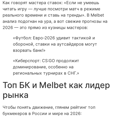
Как говорят мастера ставок: «Если не умеешь
читать игру — лучше посмотри матч в режиме
реального времени и ставь на тренды». В Melbet
анализ подогнан на ура, а вот свежие прогнозы на
2026 — это прямо из кузницы мастеров:
«Футбол: Евро-2026 удивит тактикой и
обороной, ставки на аутсайдеров могут
взорвать банк!»
«Киберспорт: CS:GO продолжит
доминирование, особенно на
региональных турнирах в СНГ.»
Топ БК и Melbet как лидер
рынка
Чтобы понять движение, глянем рейтинг топ
букмекеров в России и мире на 2026: