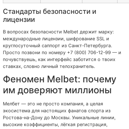
Стандарты безопасности и
лицензии
В вопросах безопасности Melbet держит марку:
международные лицензии, шифрование SSL и
круглосуточный саппорт из Санкт-Петербурга.
Просто позвони по номеру +7 (800) 706-12-99 — и
почувствуешь, как интерфейс заботится о твоих
ставках, словно личный телохранитель.
Феномен Melbet: почему
им доверяют миллионы
Мелбет — это не просто компания, а целая
экосистема для настоящих фанатов спорта из
Ростова-на-Дону до Москвы. Уникальные линии,
высокие коэффициенты, лёгкая регистрация,