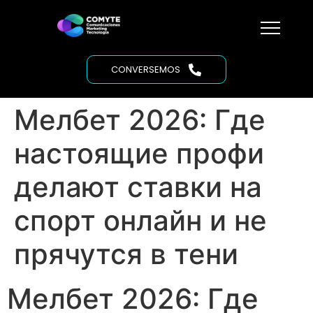
CONVERSEMOS
Мелбет 2026: Где
настоящие профи
делают ставки на
спорт онлайн и не
прячутся в тени
Мелбет 2026: Где