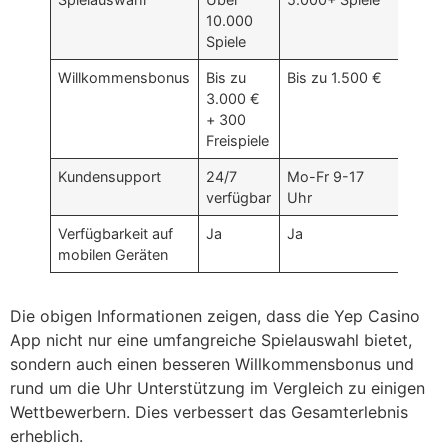
10.000
Spiele
Willkommensbonus
Bis zu
Bis zu 1.500 €
Bis z
3.000 €
+ 300
Freispiele
Kundensupport
24/7
Mo-Fr 9-17
24/7 
verfügbar
Uhr
Verfügbarkeit auf
Ja
Ja
Nein
mobilen Geräten
Die obigen Informationen zeigen, dass die Yep Casino
App nicht nur eine umfangreiche Spielauswahl bietet,
sondern auch einen besseren Willkommensbonus und
rund um die Uhr Unterstützung im Vergleich zu einigen
Wettbewerbern. Dies verbessert das Gesamterlebnis
erheblich.