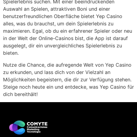
Spielerlebnis suchen. Mit einer beeindruckenden
Auswahl an Spielen, attraktiven Boni und einer
benutzerfreundlichen Oberfläche bietet Yep Casino
alles, was du brauchst, um dein Spielerlebnis zu
maximieren. Egal, ob du ein erfahrener Spieler oder neu
in der Welt der Online-Casinos bist, die App ist darauf
ausgelegt, dir ein unvergleichliches Spielerlebnis zu
bieten.
Nutze die Chance, die aufregende Welt von Yep Casino
zu erkunden, und lass dich von der Vielzahl an
Möglichkeiten begeistern, die dir zur Verfügung stehen.
Steige noch heute ein und entdecke, was Yep Casino für
dich bereithält!