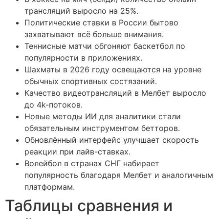
трансляций выросло на 25%.
Политические ставки в России бытово
захватывают всё больше внимания.
Теннисные матчи обгоняют баскетбол по
популярности в приложениях.
Шахматы в 2026 году освещаются на уровне
обычных спортивных состязаний.
Качество видеотрансляций в Мелбет выросло
до 4k-потоков.
Новые методы ИИ для аналитики стали
обязательным инструментом бетторов.
Обновлённый интерфейс улучшает скорость
реакции при лайв-ставках.
Волейбол в странах СНГ набирает
популярность благодаря Мелбет и аналогичным
платформам.
Таблицы сравнения и