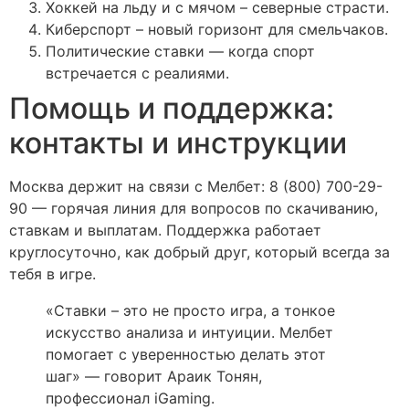
Хоккей на льду и с мячом – северные страсти.
Киберспорт – новый горизонт для смельчаков.
Политические ставки — когда спорт
встречается с реалиями.
Помощь и поддержка:
контакты и инструкции
Москва держит на связи с Мелбет: 8 (800) 700-29-
90 — горячая линия для вопросов по скачиванию,
ставкам и выплатам. Поддержка работает
круглосуточно, как добрый друг, который всегда за
тебя в игре.
«Ставки – это не просто игра, а тонкое
искусство анализа и интуиции. Мелбет
помогает с уверенностью делать этот
шаг» — говорит Араик Тонян,
профессионал iGaming.