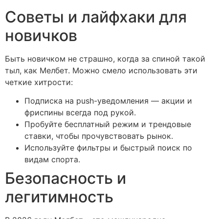
Советы и лайфхаки для
новичков
Быть новичком не страшно, когда за спиной такой
тыл, как Мелбет. Можно смело использовать эти
четкие хитрости:
Подписка на push-уведомления — акции и
фриспины всегда под рукой.
Пробуйте бесплатный режим и трендовые
ставки, чтобы прочувствовать рынок.
Используйте фильтры и быстрый поиск по
видам спорта.
Безопасность и
легитимность