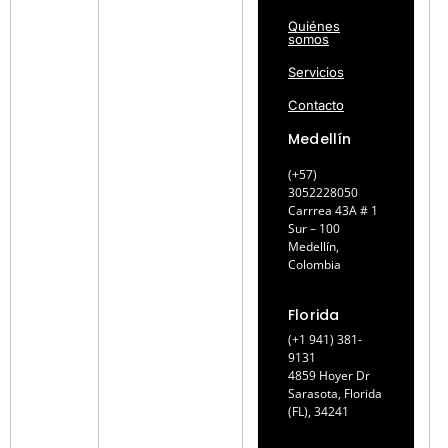
Quiénes
somos
Servicios
Contacto
Medellín
(+57)
3052228050
Carrrea 43A # 1
Sur – 100
Medellín,
Colombia
Florida
(+1 941) 381-
9131
4859 Hoyer Dr
Sarasota, Florida
(FL), 34241