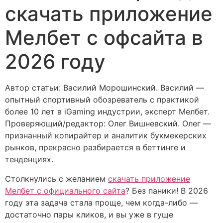
скачать приложение
Мелбет с офсайта в
2026 году
Автор статьи:
Василий Морошинский
. Василий —
опытный спортивный обозреватель с практикой
более 10 лет в iGaming индустрии, эксперт Мелбет.
Проверяющий/редактор:
Олег Вишневский
. Олег —
признанный копирайтер и аналитик букмекерских
рынков, прекрасно разбирается в беттинге и
тенденциях.
Столкнулись с желанием
скачать приложение
Мелбет с официального сайта
? Без паники! В 2026
году эта задача стала проще, чем когда-либо —
достаточно пары кликов, и вы уже в гуще