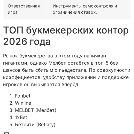
Ответственная
Инструменты самоконтроля и
игра
ограничения ставок.
ТОП букмекерских контор
2026 года
Рынок букмекерства в этом году напичкан
гигантами, однако Мелбет остаётся в топ-5 без
шансов быть сбитым с пьедестала. По совокупности
коэффициентов, удобству приложений и поддержке
игроков он вырывается вперёд:
Fonbet
Winline
MELBET (Мелбет)
1xBet
Бетсити (Betcity)