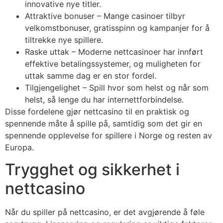
innovative nye titler.
Attraktive bonuser – Mange casinoer tilbyr
velkomstbonuser, gratisspinn og kampanjer for å
tiltrekke nye spillere.
Raske uttak – Moderne nettcasinoer har innført
effektive betalingssystemer, og muligheten for
uttak samme dag er en stor fordel.
Tilgjengelighet – Spill hvor som helst og når som
helst, så lenge du har internettforbindelse.
Disse fordelene gjør nettcasino til en praktisk og
spennende måte å spille på, samtidig som det gir en
spennende opplevelse for spillere i Norge og resten av
Europa.
Trygghet og sikkerhet i
nettcasino
Når du spiller på nettcasino, er det avgjørende å føle