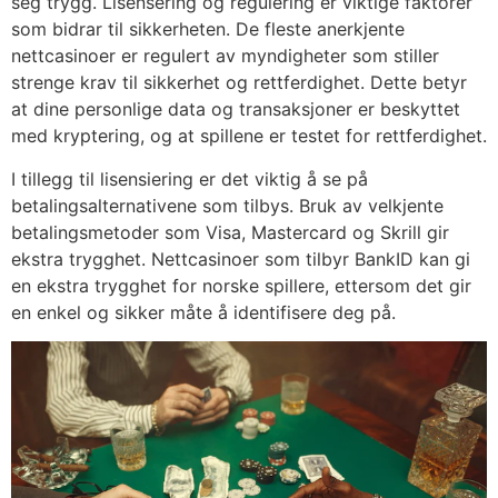
seg trygg. Lisensering og regulering er viktige faktorer
som bidrar til sikkerheten. De fleste anerkjente
nettcasinoer er regulert av myndigheter som stiller
strenge krav til sikkerhet og rettferdighet. Dette betyr
at dine personlige data og transaksjoner er beskyttet
med kryptering, og at spillene er testet for rettferdighet.
I tillegg til lisensiering er det viktig å se på
betalingsalternativene som tilbys. Bruk av velkjente
betalingsmetoder som Visa, Mastercard og Skrill gir
ekstra trygghet. Nettcasinoer som tilbyr BankID kan gi
en ekstra trygghet for norske spillere, ettersom det gir
en enkel og sikker måte å identifisere deg på.