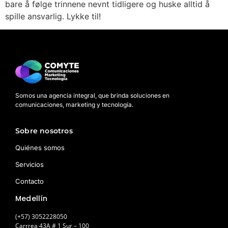
bare å følge trinnene nevnt tidligere og huske alltid å
spille ansvarlig. Lykke til!
Somos una agencia integral, que brinda soluciones en
comunicaciones, marketing y tecnología.
Sobre nosotros
Quiénes somos
Servicios
Contacto
Medellín
(+57) 3052228050
Carrrea 43A # 1 Sur – 100