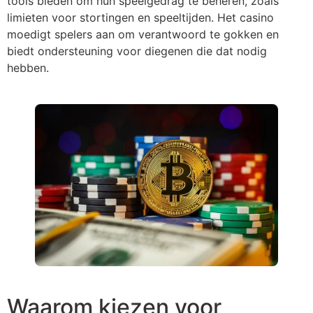
tools bieden om hun speelgedrag te beheren, zoals
limieten voor stortingen en speeltijden. Het casino
moedigt spelers aan om verantwoord te gokken en
biedt ondersteuning voor diegenen die dat nodig
hebben.
Waarom kiezen voor