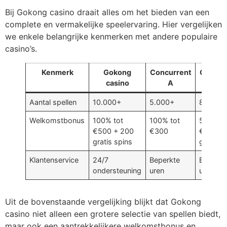
Bij Gokong casino draait alles om het bieden van een
complete en vermakelijke speelervaring. Hier vergelijken
we enkele belangrijke kenmerken met andere populaire
casino’s.
Kenmerk
Gokong
Concurrent
Concur
casino
A
B
Aantal spellen
10.000+
5.000+
8.000+
Welkomstbonus
100% tot
100% tot
50% tot
€500 + 200
€300
€250 +
gratis spins
gratis s
Klantenservice
24/7
Beperkte
Beperkt
ondersteuning
uren
uren
Uit de bovenstaande vergelijking blijkt dat Gokong
casino niet alleen een grotere selectie van spellen biedt,
maar ook een aantrekkelijkere welkomstbonus en