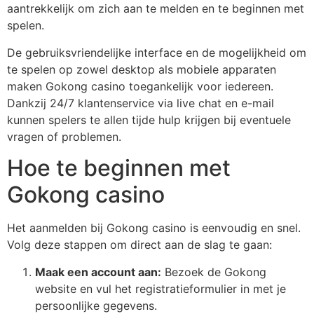
aantrekkelijk om zich aan te melden en te beginnen met
spelen.
De gebruiksvriendelijke interface en de mogelijkheid om
te spelen op zowel desktop als mobiele apparaten
maken Gokong casino toegankelijk voor iedereen.
Dankzij 24/7 klantenservice via live chat en e-mail
kunnen spelers te allen tijde hulp krijgen bij eventuele
vragen of problemen.
Hoe te beginnen met
Gokong casino
Het aanmelden bij Gokong casino is eenvoudig en snel.
Volg deze stappen om direct aan de slag te gaan:
Maak een account aan:
Bezoek de Gokong
website en vul het registratieformulier in met je
persoonlijke gegevens.