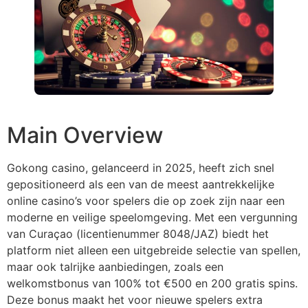
Main Overview
Gokong casino, gelanceerd in 2025, heeft zich snel
gepositioneerd als een van de meest aantrekkelijke
online casino’s voor spelers die op zoek zijn naar een
moderne en veilige speelomgeving. Met een vergunning
van Curaçao (licentienummer 8048/JAZ) biedt het
platform niet alleen een uitgebreide selectie van spellen,
maar ook talrijke aanbiedingen, zoals een
welkomstbonus van 100% tot €500 en 200 gratis spins.
Deze bonus maakt het voor nieuwe spelers extra