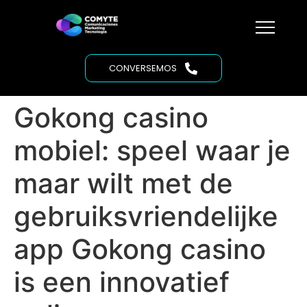
CONVERSEMOS
Gokong casino
mobiel: speel waar je
maar wilt met de
gebruiksvriendelijke
app Gokong casino
is een innovatief