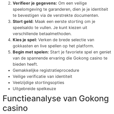
Verifieer je gegevens:
Om een veilige
speelomgeving te garanderen, dien je je identiteit
te bevestigen via de verstrekte documenten.
Stort geld:
Maak een eerste storting om je
speelsaldo te vullen. Je kunt kiezen uit
verschillende betaalmethoden.
Kies je spel:
Verken de brede selectie van
gokkasten en live spellen op het platform.
Begin met spelen:
Start je favoriete spel en geniet
van de spannende ervaring die Gokong casino te
bieden heeft.
Gemakkelijke registratieprocedure
Veilige verificatie van identiteit
Veelzijdige stortingsopties
Uitgebreide spelkeuze
Functieanalyse van Gokong
casino