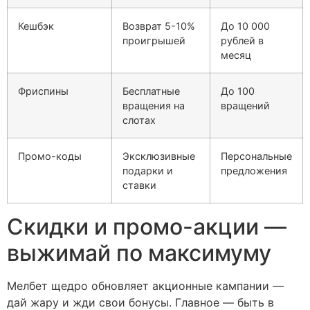
Кешбэк
Возврат 5-10%
До 10 000
проигрышей
рублей в
месяц
Фриспины
Бесплатные
До 100
вращения на
вращений
слотах
Промо-коды
Эксклюзивные
Персональные
подарки и
предложения
ставки
Скидки и промо-акции —
выжимай по максимуму
Мелбет щедро обновляет акционные кампании —
дай жару и жди свои бонусы. Главное — быть в