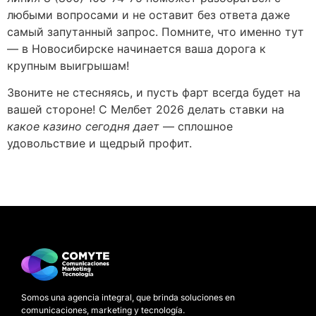
любыми вопросами и не оставит без ответа даже
самый запутанный запрос. Помните, что именно тут
— в Новосибирске начинается ваша дорога к
крупным выигрышам!
Звоните не стесняясь, и пусть фарт всегда будет на
вашей стороне! С Мелбет 2026 делать ставки на
какое казино сегодня дает
— сплошное
удовольствие и щедрый профит.
Somos una agencia integral, que brinda soluciones en
comunicaciones, marketing y tecnología.