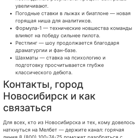
увеличивают.
Погодные ставки в лыжах и биатлоне — новая
горящая ниша для аналитиков.
Формула-1 — технические новшества команды
влияют на победу сильнее пилота.
Рестлинг — шоу продолжается благодаря
драматургии и фан-базе.
Шахматы — ставка на психологию и
подготовку просчитывается глубже
классического дебюта.
Контакты, город
Новосибирск и как
связаться
Для всех, кто из Новосибирска и тех, кому довелось
наткнуться на Мелбет — держите канал: горячая
линия 8 (800) 100-74-75 поможет разобраться с