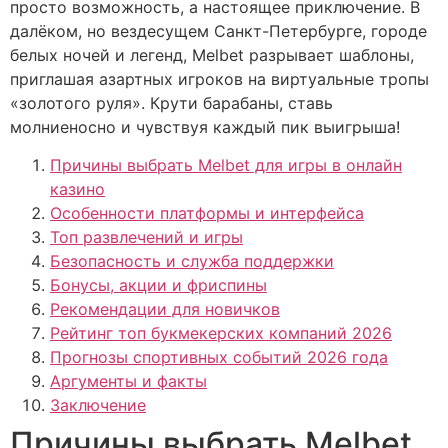
просто возможность, а настоящее приключение. В
далёком, но вездесущем Санкт-Петербурге, городе
белых ночей и легенд, Melbet разрывает шаблоны,
приглашая азартных игроков на виртуальные тропы
«золотого руля». Крути барабаны, ставь
молниеносно и чувствуя каждый пик выигрыша!
Причины выбрать Melbet для игры в онлайн
казино
Особенности платформы и интерфейса
Топ развлечений и игры
Безопасность и служба поддержки
Бонусы, акции и фриспины
Рекомендации для новичков
Рейтинг топ букмекерских компаний 2026
Прогнозы спортивных событий 2026 года
Аргументы и факты
Заключение
Причины выбрать Melbet