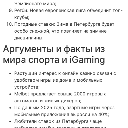
Чемпионате мира;
Регби: Новая европейская лига объединит топ-
клубы;
Погодные ставки: Зима в Петербурге будет
особо снежной, что повлияет на зимние
дисциплины.
Аргументы и факты из
мира спорта и iGaming
Растущий интерес к онлайн казино связан с
удобством игры из дома и мобильных
устройств;
Melbet предлагает свыше 2000 игровых
автоматов и живых дилеров;
По данным 2025 года, азартные игры через
мобильные приложения выросли на 40%;
Любители ставок из Петербурга чаще
выбирают комбинированные стратегии;