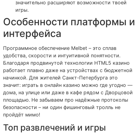
значительно расширяют возможности твоей
игры.
Особенности платформы и
интерфейса
Программное обеспечение Melbet – это сплав
удобства, скорости и интуитивной понятности.
Благодаря продвинутой технологии HTML5 казино
работает плавно даже на устройствах с бюджетной
начинкой. Для жителей Санкт-Петербурга это
значит: играть в онлайн казино можно где угодно —
дома, на улице или даже в кафе рядом с Дворцовой
площадью. Не забываем про надёжные протоколы
безопасности – ни один фишинговый тролль не
пройдёт мимо!
Топ развлечений и игры