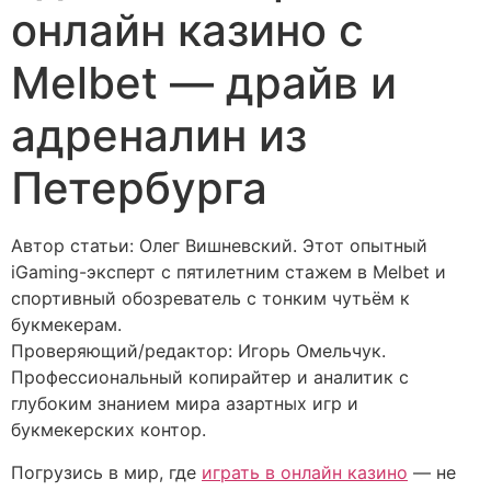
онлайн казино с
Melbet — драйв и
адреналин из
Петербурга
Автор статьи:
Олег Вишневский
. Этот опытный
iGaming-эксперт с пятилетним стажем в Melbet и
спортивный обозреватель с тонким чутьём к
букмекерам.
Проверяющий/редактор:
Игорь Омельчук
.
Профессиональный копирайтер и аналитик с
глубоким знанием мира азартных игр и
букмекерских контор.
Погрузись в мир, где
играть в онлайн казино
— не