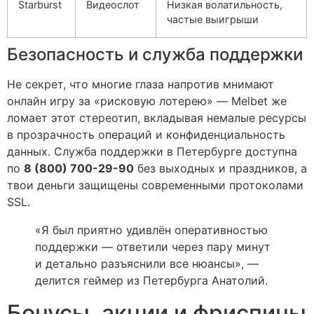
Starburst
Видеослот
Низкая волатильность,
частые выигрыши
Безопасность и служба поддержки
Не секрет, что многие глаза напротив мнимают
онлайн игру за «рисковую лотерею» — Melbet же
ломает этот стереотип, вкладывая немалые ресурсы
в прозрачность операций и конфиденциальность
данных. Служба поддержки в Петербурге доступна
по
8 (800) 700-29-90
без выходных и праздников, а
твои деньги защищены современными протоколами
SSL.
«Я был приятно удивлён оперативностью
поддержки — ответили через пару минут
и детально разъяснили все нюансы», —
делится геймер из Петербурга Анатолий.
Бонусы, акции и фриспины