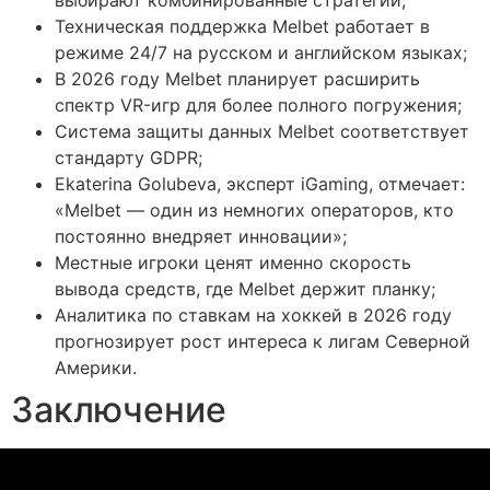
Техническая поддержка Melbet работает в
режиме 24/7 на русском и английском языках;
В 2026 году Melbet планирует расширить
спектр VR-игр для более полного погружения;
Система защиты данных Melbet соответствует
стандарту GDPR;
Ekaterina Golubeva, эксперт iGaming, отмечает:
«Melbet — один из немногих операторов, кто
постоянно внедряет инновации»;
Местные игроки ценят именно скорость
вывода средств, где Melbet держит планку;
Аналитика по ставкам на хоккей в 2026 году
прогнозирует рост интереса к лигам Северной
Америки.
Заключение