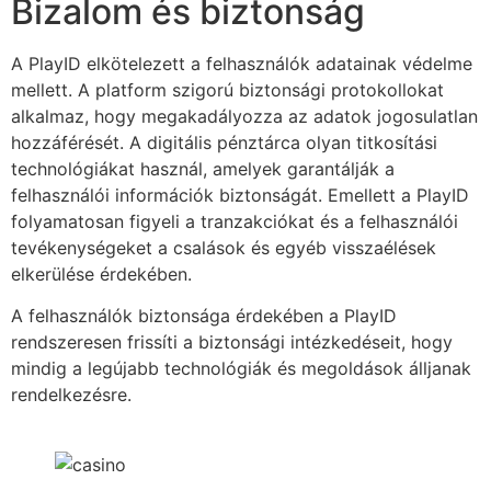
Bizalom és biztonság
A PlayID elkötelezett a felhasználók adatainak védelme
mellett. A platform szigorú biztonsági protokollokat
alkalmaz, hogy megakadályozza az adatok jogosulatlan
hozzáférését. A digitális pénztárca olyan titkosítási
technológiákat használ, amelyek garantálják a
felhasználói információk biztonságát. Emellett a PlayID
folyamatosan figyeli a tranzakciókat és a felhasználói
tevékenységeket a csalások és egyéb visszaélések
elkerülése érdekében.
A felhasználók biztonsága érdekében a PlayID
rendszeresen frissíti a biztonsági intézkedéseit, hogy
mindig a legújabb technológiák és megoldások álljanak
rendelkezésre.