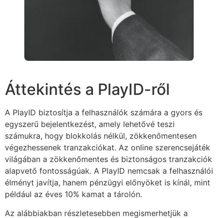
Áttekintés a PlayID-ről
A PlayID biztosítja a felhasználók számára a gyors és
egyszerű bejelentkezést, amely lehetővé teszi
számukra, hogy blokkolás nélkül, zökkenőmentesen
végezhessenek tranzakciókat. Az online szerencsejáték
világában a zökkenőmentes és biztonságos tranzakciók
alapvető fontosságúak. A PlayID nemcsak a felhasználói
élményt javítja, hanem pénzügyi előnyöket is kínál, mint
például az éves 10% kamat a tárolón.
Az alábbiakban részletesebben megismerhetjük a