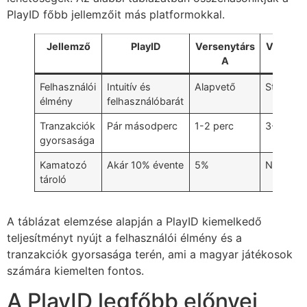
PlayID főbb jellemzőit más platformokkal.
Jellemző
PlayID
Versenytárs
Verseny
A
B
Felhasználói
Intuitív és
Alapvető
Standar
élmény
felhasználóbarát
Tranzakciók
Pár másodperc
1-2 perc
3-5 perc
gyorsasága
Kamatozó
Akár 10% évente
5%
Nincs ily
tároló
A táblázat elemzése alapján a PlayID kiemelkedő
teljesítményt nyújt a felhasználói élmény és a
tranzakciók gyorsasága terén, ami a magyar játékosok
számára kiemelten fontos.
A PlayID legfőbb előnyei