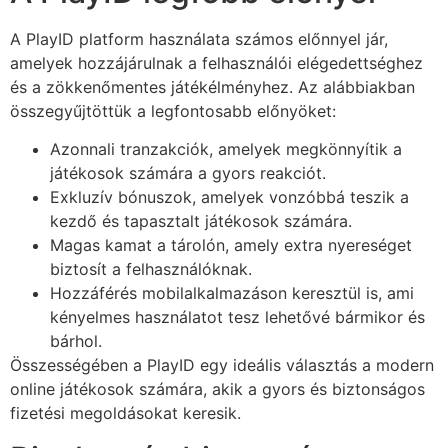
A PlayID platform használata számos előnnyel jár,
amelyek hozzájárulnak a felhasználói elégedettséghez
és a zökkenőmentes játékélményhez. Az alábbiakban
összegyűjtöttük a legfontosabb előnyöket:
Azonnali tranzakciók, amelyek megkönnyítik a
játékosok számára a gyors reakciót.
Exkluzív bónuszok, amelyek vonzóbbá teszik a
kezdő és tapasztalt játékosok számára.
Magas kamat a tárolón, amely extra nyereséget
biztosít a felhasználóknak.
Hozzáférés mobilalkalmazáson keresztül is, ami
kényelmes használatot tesz lehetővé bármikor és
bárhol.
Összességében a PlayID egy ideális választás a modern
online játékosok számára, akik a gyors és biztonságos
fizetési megoldásokat keresik.