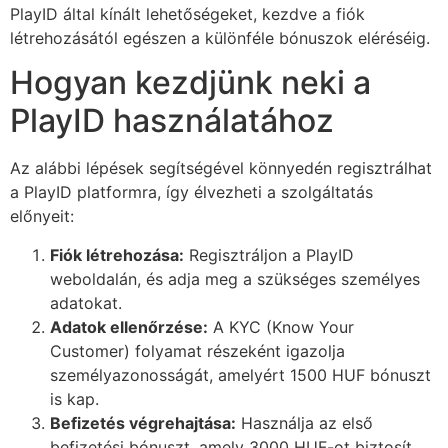
PlayID által kínált lehetőségeket, kezdve a fiók
létrehozásától egészen a különféle bónuszok eléréséig.
Hogyan kezdjünk neki a
PlayID használatához
Az alábbi lépések segítségével könnyedén regisztrálhat
a PlayID platformra, így élvezheti a szolgáltatás
előnyeit:
Fiók létrehozása:
Regisztráljon a PlayID
weboldalán, és adja meg a szükséges személyes
adatokat.
Adatok ellenőrzése:
A KYC (Know Your
Customer) folyamat részeként igazolja
személyazonosságát, amelyért 1500 HUF bónuszt
is kap.
Befizetés végrehajtása:
Használja az első
befizetési bónuszt, amely 3000 HUF-ot biztosít