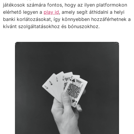
játékosok számára fontos, hogy az ilyen platformokon
elérhető legyen a
play id
, amely segít áthidalni a helyi
banki korlátozásokat, így könnyebben hozzáférhetnek a
kívánt szolgáltatásokhoz és bónuszokhoz.