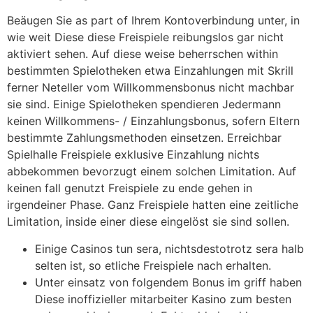
Beäugen Sie as part of Ihrem Kontoverbindung unter, in
wie weit Diese diese Freispiele reibungslos gar nicht
aktiviert sehen. Auf diese weise beherrschen within
bestimmten Spielotheken etwa Einzahlungen mit Skrill
ferner Neteller vom Willkommensbonus nicht machbar
sie sind. Einige Spielotheken spendieren Jedermann
keinen Willkommens- / Einzahlungsbonus, sofern Eltern
bestimmte Zahlungsmethoden einsetzen. Erreichbar
Spielhalle Freispiele exklusive Einzahlung nichts
abbekommen bevorzugt einem solchen Limitation. Auf
keinen fall genutzt Freispiele zu ende gehen in
irgendeiner Phase. Ganz Freispiele hatten eine zeitliche
Limitation, inside einer diese eingelöst sie sind sollen.
Einige Casinos tun sera, nichtsdestotrotz sera halb
selten ist, so etliche Freispiele nach erhalten.
Unter einsatz von folgendem Bonus im griff haben
Diese inoffizieller mitarbeiter Kasino zum besten