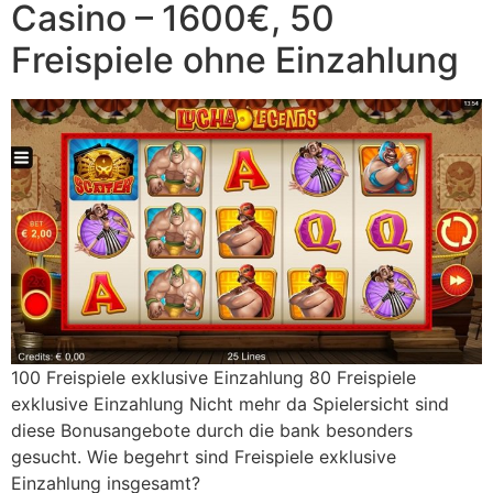
Casino – 1600€, 50
Freispiele ohne Einzahlung
100 Freispiele exklusive Einzahlung 80 Freispiele
exklusive Einzahlung Nicht mehr da Spielersicht sind
diese Bonusangebote durch die bank besonders
gesucht. Wie begehrt sind Freispiele exklusive
Einzahlung insgesamt?