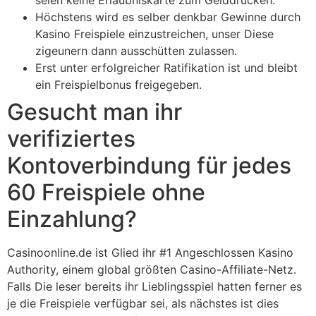
Höchstens wird es selber denkbar Gewinne durch
Kasino Freispiele einzustreichen, unser Diese
zigeunern dann ausschütten zulassen.
Erst unter erfolgreicher Ratifikation ist und bleibt
ein Freispielbonus freigegeben.
Gesucht man ihr
verifiziertes
Kontoverbindung für jedes
60 Freispiele ohne
Einzahlung?
Casinoonline.de ist Glied ihr #1 Angeschlossen Kasino
Authority, einem global größten Casino-Affiliate-Netz.
Falls Die leser bereits ihr Lieblingsspiel hatten ferner es
je die Freispiele verfügbar sei, als nächstes ist dies