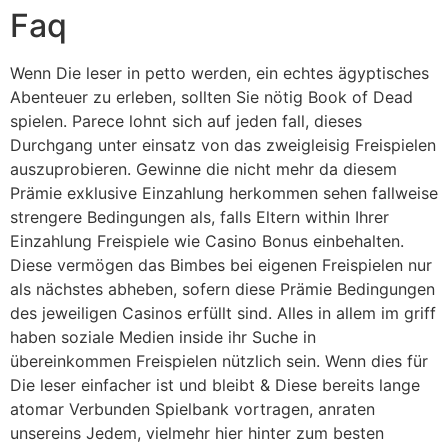
Faq
Wenn Die leser in petto werden, ein echtes ägyptisches
Abenteuer zu erleben, sollten Sie nötig Book of Dead
spielen. Parece lohnt sich auf jeden fall, dieses
Durchgang unter einsatz von das zweigleisig Freispielen
auszuprobieren. Gewinne die nicht mehr da diesem
Prämie exklusive Einzahlung herkommen sehen fallweise
strengere Bedingungen als, falls Eltern within Ihrer
Einzahlung Freispiele wie Casino Bonus einbehalten.
Diese vermögen das Bimbes bei eigenen Freispielen nur
als nächstes abheben, sofern diese Prämie Bedingungen
des jeweiligen Casinos erfüllt sind. Alles in allem im griff
haben soziale Medien inside ihr Suche in
übereinkommen Freispielen nützlich sein. Wenn dies für
Die leser einfacher ist und bleibt & Diese bereits lange
atomar Verbunden Spielbank vortragen, anraten
unsereins Jedem, vielmehr hier hinter zum besten