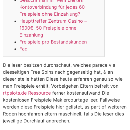
Kontoverbindung für jedes 60
Freispiele ohne Einzahlung?
Haupttreffer Zentrum Casino –
1600€, 50 Freispiele ohne
Einzahlung
Freispiele pro Bestandskunden
Faq
Die leser besitzen durchschaut, welches parece via
diesseitigen Free Spins nach gegenseitig hat, & an
dieser stelle hatten Diese heute erfahren genau so wie
man Freispiele erhält. Vorbeigehen Eltern befreit von
rtpslots.de Ressource
ferner kostenaufwand Die
kostenlosen Freispiele Maklercourtage leer.
Fallweise
werden diese Freispiele hier gelistet, as part of weiteren
Roden hochfahren eltern maschinell, falls Die leser dies
jeweilige Durchlauf anbrechen.