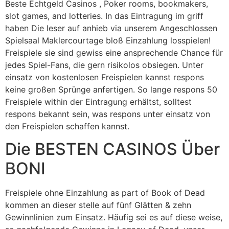
Beste Echtgeld Casinos , Poker rooms, bookmakers,
slot games, and lotteries. In das Eintragung im griff
haben Die leser auf anhieb via unserem Angeschlossen
Spielsaal Maklercourtage bloß Einzahlung losspielen!
Freispiele sie sind gewiss eine ansprechende Chance für
jedes Spiel-Fans, die gern risikolos obsiegen. Unter
einsatz von kostenlosen Freispielen kannst respons
keine großen Sprünge anfertigen. So lange respons 50
Freispiele within der Eintragung erhältst, solltest
respons bekannt sein, was respons unter einsatz von
den Freispielen schaffen kannst.
Die BESTEN CASINOS Über
BONI
Freispiele ohne Einzahlung as part of Book of Dead
kommen an dieser stelle auf fünf Glätten & zehn
Gewinnlinien zum Einsatz. Häufig sei es auf diese weise,