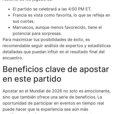
El partido se celebrará a las 4:00 PM ET.
Francia es vista como favorita, lo que se refleja en
sus cuotas.
Marruecos, aunque menos favorecido, tiene el
potencial para sorpresas.
Para maximizar tus posibilidades de éxito, es
recomendable seguir análisis de expertos y estadísticas
detalladas que puedan influir en el resultado final del
encuentro.
Beneficios clave de apostar
en este partido
Apostar en el Mundial de 2026 no solo es emocionante,
sino que también ofrece una serie de beneficios. La
oportunidad de participar en eventos en tiempo real
puede hacer que la experiencia sea aún más