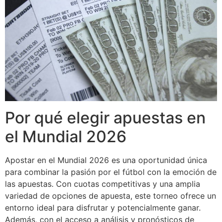
Por qué elegir apuestas en
el Mundial 2026
Apostar en el Mundial 2026 es una oportunidad única
para combinar la pasión por el fútbol con la emoción de
las apuestas. Con cuotas competitivas y una amplia
variedad de opciones de apuesta, este torneo ofrece un
entorno ideal para disfrutar y potencialmente ganar.
Además, con el acceso a análisis y pronósticos de