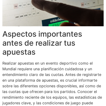
Aspectos importantes
antes de realizar tus
apuestas
Realizar apuestas en un evento deportivo como el
Mundial requiere una planificación cuidadosa y un
entendimiento claro de las cuotas. Antes de registrarte
en una plataforma de apuestas, es crucial informarte
sobre las diferentes opciones disponibles, así como de
las cuotas que ofrecen para los partidos. Conocer el
rendimiento reciente de los equipos, las estadísticas de
jugadores clave, y las condiciones de juego puede