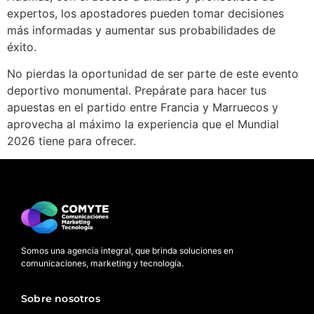
expertos, los apostadores pueden tomar decisiones
más informadas y aumentar sus probabilidades de
éxito.
No pierdas la oportunidad de ser parte de este evento
deportivo monumental. Prepárate para hacer tus
apuestas en el partido entre Francia y Marruecos y
aprovecha al máximo la experiencia que el Mundial
2026 tiene para ofrecer.
Somos una agencia integral, que brinda soluciones en
comunicaciones, marketing y tecnología.
Sobre nosotros