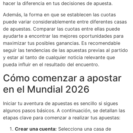
hacer la diferencia en tus decisiones de apuesta.
Además, la forma en que se establecen las cuotas
puede variar considerablemente entre diferentes casas
de apuestas. Comparar las cuotas entre ellas puede
ayudarte a encontrar las mejores oportunidades para
maximizar tus posibles ganancias. Es recomendable
seguir las tendencias de las apuestas previas al partido
y estar al tanto de cualquier noticia relevante que
pueda influir en el resultado del encuentro.
Cómo comenzar a apostar
en el Mundial 2026
Iniciar tu aventura de apuestas es sencillo si sigues
algunos pasos básicos. A continuación, se detallan las
etapas clave para comenzar a realizar tus apuestas:
Crear una cuenta:
Selecciona una casa de