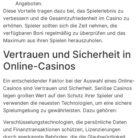
Angeboten.
Diese Vorteile tragen dazu bei, das Spielerlebnis zu
verbessern und die Gesamtzufriedenheit im Casino zu
erhöhen. Spieler sollten sich die Zeit nehmen, die
verfügbaren Boni regelmäßig zu überprüfen und das
Maximum aus ihren Spielen herauszuholen.
Vertrauen und Sicherheit in
Online-Casinos
Ein entscheidender Faktor bei der Auswahl eines Online-
Casinos sind Vertrauen und Sicherheit. Seriöse Casinos
legen großen Wert auf den Schutz ihrer Spieler und
verwenden die neuesten Technologien, um eine sichere
Spielumgebung zu gewährleisten. Dazu gehören:
Verschlüsselungstechnologien, die persönliche Daten
und Finanztransaktionen schützen, Lizenzierungen
durch anerkannte Behörden, die die Glaubwürdigkeit