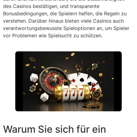
des Casinos bestätigen, und transparente
Bonusbedingungen, die Spielern helfen, die Regeln zu
verstehen. Darüber hinaus bieten viele Casinos auch
verantwortungsbewusste Spieloptionen an, um Spieler
vor Problemen wie Spielsucht zu schützen.
Warum Sie sich für ein