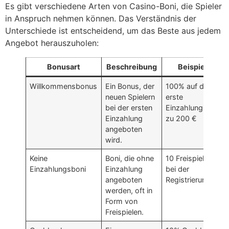
Es gibt verschiedene Arten von Casino-Boni, die Spieler
in Anspruch nehmen können. Das Verständnis der
Unterschiede ist entscheidend, um das Beste aus jedem
Angebot herauszuholen:
Bonusart
Beschreibung
Beispiel
Willkommensbonus
Ein Bonus, der
100% auf die
neuen Spielern
erste
bei der ersten
Einzahlung bis
Einzahlung
zu 200 €
angeboten
wird.
Keine
Boni, die ohne
10 Freispiele
Einzahlungsboni
Einzahlung
bei der
angeboten
Registrierung
werden, oft in
Form von
Freispielen.