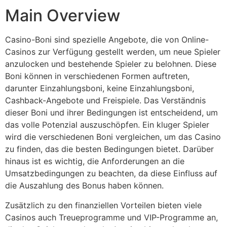
Main Overview
Casino-Boni sind spezielle Angebote, die von Online-
Casinos zur Verfügung gestellt werden, um neue Spieler
anzulocken und bestehende Spieler zu belohnen. Diese
Boni können in verschiedenen Formen auftreten,
darunter Einzahlungsboni, keine Einzahlungsboni,
Cashback-Angebote und Freispiele. Das Verständnis
dieser Boni und ihrer Bedingungen ist entscheidend, um
das volle Potenzial auszuschöpfen. Ein kluger Spieler
wird die verschiedenen Boni vergleichen, um das Casino
zu finden, das die besten Bedingungen bietet. Darüber
hinaus ist es wichtig, die Anforderungen an die
Umsatzbedingungen zu beachten, da diese Einfluss auf
die Auszahlung des Bonus haben können.
Zusätzlich zu den finanziellen Vorteilen bieten viele
Casinos auch Treueprogramme und VIP-Programme an,