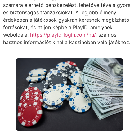
számára elérhető pénzkezelést, lehetővé téve a gyors
és biztonságos tranzakciókat. A legjobb élmény
érdekében a játékosok gyakran keresnek megbízható
forrásokat, és itt jön képbe a PlayID, amelynek
weboldala,
https://playid-login.com/hu/
, számos
hasznos információt kínál a kaszinóban való játékhoz.