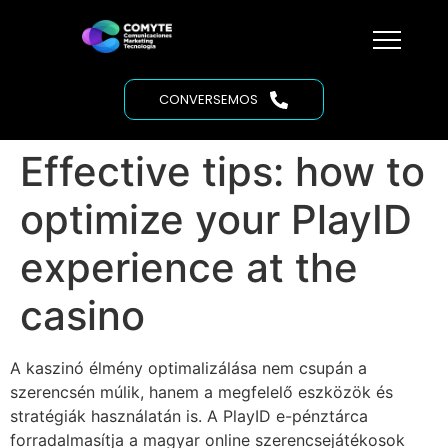
CONVERSEMOS
Effective tips: how to
optimize your PlayID
experience at the
casino
A kaszinó élmény optimalizálása nem csupán a
szerencsén múlik, hanem a megfelelő eszközök és
stratégiák használatán is. A PlayID e-pénztárca
forradalmasítja a magyar online szerencsejátékosok