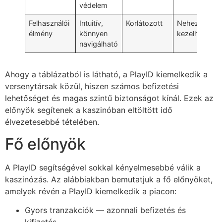
védelem
Felhasználói
Intuitív,
Korlátozott
Nehezen
élmény
könnyen
kezelhető
navigálható
Ahogy a táblázatból is látható, a PlayID kiemelkedik a
versenytársak közül, hiszen számos befizetési
lehetőséget és magas szintű biztonságot kínál. Ezek az
előnyök segítenek a kaszinóban eltöltött idő
élvezetesebbé tételében.
Fő előnyök
A PlayID segítségével sokkal kényelmesebbé válik a
kaszinózás. Az alábbiakban bemutatjuk a fő előnyöket,
amelyek révén a PlayID kiemelkedik a piacon:
Gyors tranzakciók — azonnali befizetés és