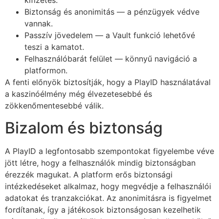
kifizetés.
Biztonság és anonimitás — a pénzügyek védve
vannak.
Passzív jövedelem — a Vault funkció lehetővé
teszi a kamatot.
Felhasználóbarát felület — könnyű navigáció a
platformon.
A fenti előnyök biztosítják, hogy a PlayID használatával
a kaszinóélmény még élvezetesebbé és
zökkenőmentesebbé válik.
Bizalom és biztonság
A PlayID a legfontosabb szempontokat figyelembe véve
jött létre, hogy a felhasználók mindig biztonságban
érezzék magukat. A platform erős biztonsági
intézkedéseket alkalmaz, hogy megvédje a felhasználói
adatokat és tranzakciókat. Az anonimitásra is figyelmet
fordítanak, így a játékosok biztonságosan kezelhetik