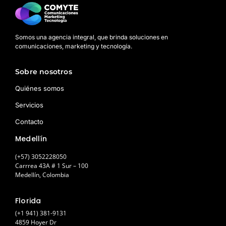
Somos una agencia integral, que brinda soluciones en
comunicaciones, marketing y tecnología.
Sobre nosotros
Quiénes somos
Servicios
Contacto
Medellín
(+57) 3052228050
Carrrea 43A # 1 Sur – 100
Medellín, Colombia
Florida
(+1 941) 381-9131
4859 Hoyer Dr