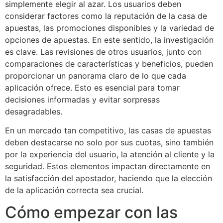
simplemente elegir al azar. Los usuarios deben
considerar factores como la reputación de la casa de
apuestas, las promociones disponibles y la variedad de
opciones de apuestas. En este sentido, la investigación
es clave. Las revisiones de otros usuarios, junto con
comparaciones de características y beneficios, pueden
proporcionar un panorama claro de lo que cada
aplicación ofrece. Esto es esencial para tomar
decisiones informadas y evitar sorpresas
desagradables.
En un mercado tan competitivo, las casas de apuestas
deben destacarse no solo por sus cuotas, sino también
por la experiencia del usuario, la atención al cliente y la
seguridad. Estos elementos impactan directamente en
la satisfacción del apostador, haciendo que la elección
de la aplicación correcta sea crucial.
Cómo empezar con las