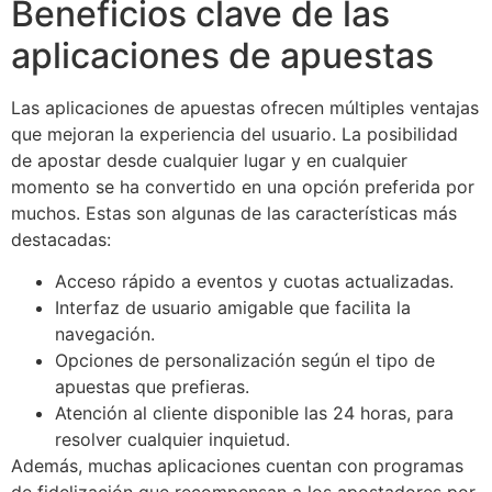
Beneficios clave de las
aplicaciones de apuestas
Las aplicaciones de apuestas ofrecen múltiples ventajas
que mejoran la experiencia del usuario. La posibilidad
de apostar desde cualquier lugar y en cualquier
momento se ha convertido en una opción preferida por
muchos. Estas son algunas de las características más
destacadas:
Acceso rápido a eventos y cuotas actualizadas.
Interfaz de usuario amigable que facilita la
navegación.
Opciones de personalización según el tipo de
apuestas que prefieras.
Atención al cliente disponible las 24 horas, para
resolver cualquier inquietud.
Además, muchas aplicaciones cuentan con programas
de fidelización que recompensan a los apostadores por