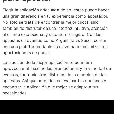
Elegir la aplicación adecuada de apuestas puede hacer
una gran diferencia en tu experiencia como apostador.
No solo se trata de encontrar la mejor cuota, sino
también de disfrutar de una interfaz intuitiva, atención
al cliente excepcional y un entorno seguro. Con las
apuestas en eventos como Argentina vs Suiza, contar
con una plataforma fiable es clave para maximizar tus
oportunidades de ganar.
La elección de la mejor aplicación te permitirá
aprovechar al máximo las promociones y la variedad de
eventos, todo mientras disfrutas de la emoción de las
apuestas. Así que no dudes en evaluar tus opciones y
encontrar la aplicación que mejor se adapte a tus
necesidades.