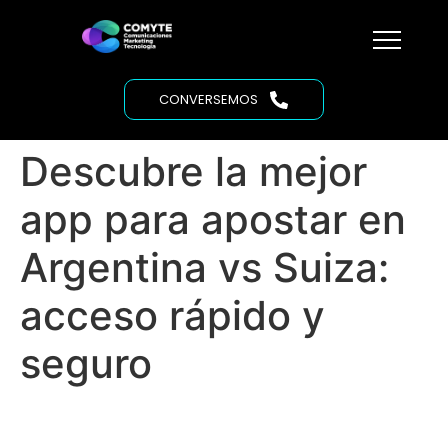
CONVERSEMOS
Descubre la mejor
app para apostar en
Argentina vs Suiza:
acceso rápido y
seguro