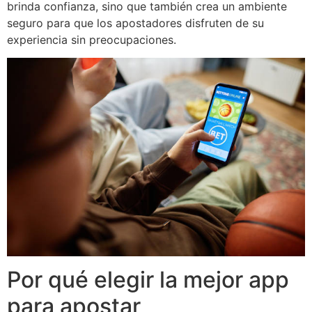
brinda confianza, sino que también crea un ambiente
seguro para que los apostadores disfruten de su
experiencia sin preocupaciones.
Por qué elegir la mejor app
para apostar