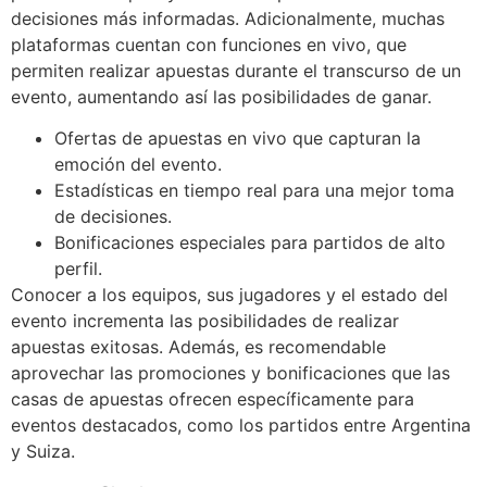
decisiones más informadas. Adicionalmente, muchas
plataformas cuentan con funciones en vivo, que
permiten realizar apuestas durante el transcurso de un
evento, aumentando así las posibilidades de ganar.
Ofertas de apuestas en vivo que capturan la
emoción del evento.
Estadísticas en tiempo real para una mejor toma
de decisiones.
Bonificaciones especiales para partidos de alto
perfil.
Conocer a los equipos, sus jugadores y el estado del
evento incrementa las posibilidades de realizar
apuestas exitosas. Además, es recomendable
aprovechar las promociones y bonificaciones que las
casas de apuestas ofrecen específicamente para
eventos destacados, como los partidos entre Argentina
y Suiza.