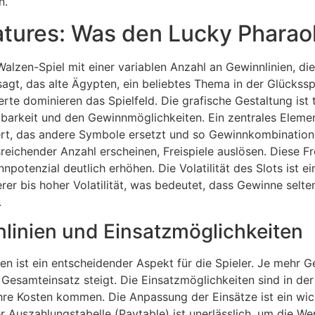
n.
tures: Was den Lucky Pharao
Walzen-Spiel mit einer variablen Anzahl an Gewinnlinien, di
gt, das alte Ägypten, ein beliebtes Thema in der Glückssp
e dominieren das Spielfeld. Die grafische Gestaltung ist ty
ielbarkeit und den Gewinnmöglichkeiten. Ein zentrales Eleme
ert, das andere Symbole ersetzt und so Gewinnkombination
reichender Anzahl erscheinen, Freispiele auslösen. Diese Fre
potenzial deutlich erhöhen. Die Volatilität des Slots ist ei
rer bis hoher Volatilität, was bedeutet, dass Gewinne selte
.
linien und Einsatzmöglichkeiten
ien ist ein entscheidender Aspekt für die Spieler. Je mehr Ge
Gesamteinsatz steigt. Die Einsatzmöglichkeiten sind in der
 ihre Kosten kommen. Die Anpassung der Einsätze ist ein w
der Auszahlungstabelle (Paytable) ist unerlässlich, um die W