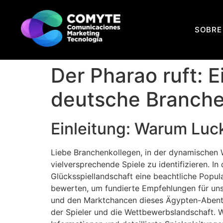
SOBRE
Der Pharao ruft: 
deutsche Branch
Einleitung: Warum Luck
Liebe Branchenkollegen, in der dynamischen W
vielversprechende Spiele zu identifizieren. I
Glücksspiellandschaft eine beachtliche Popula
bewerten, um fundierte Empfehlungen für un
und den Marktchancen dieses Ägypten-Abenteue
der Spieler und die Wettbewerbslandschaft. We