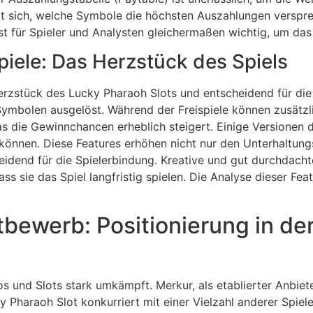
gt sich, welche Symbole die höchsten Auszahlungen versp
s ist für Spieler und Analysten gleichermaßen wichtig, um d
iele: Das Herzstück des Spiels
rzstück des Lucky Pharaoh Slots und entscheidend für die At
ymbolen ausgelöst. Während der Freispiele können zusätzli
s die Gewinnchancen erheblich steigert. Einige Versionen d
 können. Diese Features erhöhen nicht nur den Unterhaltun
eidend für die Spielerbindung. Kreative und gut durchdachte
s sie das Spiel langfristig spielen. Die Analyse dieser Feat
bewerb: Positionierung in de
os und Slots stark umkämpft. Merkur, als etablierter Anbiete
ky Pharaoh Slot konkurriert mit einer Vielzahl anderer Spie