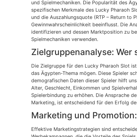
und Spielmechaniken. Die Popularität des Ägypt
spezifischen Merkmale des Lucky Pharaoh Slo
und die Auszahlungsquote (RTP – Return to Play
Gewinnwahrscheinlichkeit beeinflusst. Die An
identifizieren und dessen Marktposition zu b
Spielmechaniken verwenden.
Zielgruppenanalyse: Wer 
Die Zielgruppe für den Lucky Pharaoh Slot ist 
das Ägypten-Thema mögen. Diese Spieler sch
demografischen Daten dieser Spieler hilft un
Alter, Geschlecht, Einkommen und Spielverhalt
Spielerbindung zu erhöhen. Die Ansprache de
Marketing, ist entscheidend für den Erfolg des
Marketing und Promotion: 
Effektive Marketingstrategien sind entscheid
Werbekampagnen, die die Vorteile des Spiel