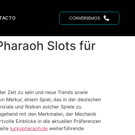
TACTO
CONVERSEMOS
Pharaoh Slots für
t
der Zeit zu sein und neue Trends sowie
on Merkur, einem Spiel, das in der deutschen
nziale und Risiken solcher Spiele zu
ingehend mit den Merkmalen, der Mechanik
volle Einblicke in die aktuellen Präferenzen
Seite
luckypharaoh.de
weiterführende