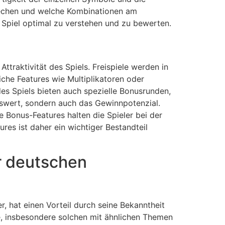
rechen und welche Kombinationen am
as Spiel optimal zu verstehen und zu bewerten.
traktivität des Spiels. Freispiele werden in
che Features wie Multiplikatoren oder
es Spiels bieten auch spezielle Bonusrunden,
gswert, sondern auch das Gewinnpotenzial.
 Bonus-Features halten die Spieler bei der
ures ist daher ein wichtiger Bestandteil
r deutschen
r, hat einen Vorteil durch seine Bekanntheit
le, insbesondere solchen mit ähnlichen Themen