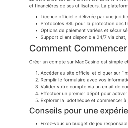
et financières de ses utilisateurs. La platefo
Licence officielle délivrée par une juridic
Protocoles SSL pour la protection des t
Options de paiement variées et sécurisé
Support client disponible 24/7 via chat,
Comment Commencer 
Créer un compte sur MadCasino est simple et r
Accéder au site officiel et cliquer sur “In
Remplir le formulaire avec vos informati
Valider votre compte via un email de co
Effectuer un premier dépôt pour activer
Explorer la ludothèque et commencer à 
Conseils pour une expéri
Fixez-vous un budget de jeu responsabl