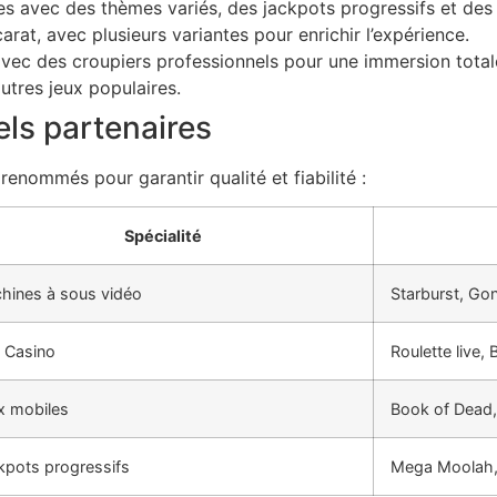
es avec des thèmes variés, des jackpots progressifs et des 
arat, avec plusieurs variantes pour enrichir l’expérience.
avec des croupiers professionnels pour une immersion total
utres jeux populaires.
els partenaires
nommés pour garantir qualité et fiabilité :
Spécialité
hines à sous vidéo
Starburst, Go
e Casino
Roulette live, 
x mobiles
Book of Dead
kpots progressifs
Mega Moolah, 