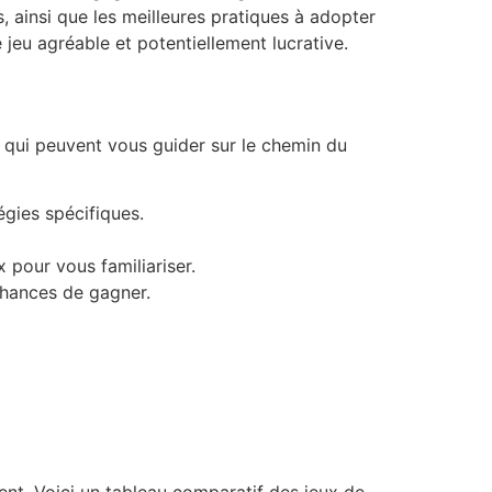
s, ainsi que les meilleures pratiques à adopter
jeu agréable et potentiellement lucrative.
és qui peuvent vous guider sur le chemin du
égies spécifiques.
x pour vous familiariser.
chances de gagner.
ent. Voici un tableau comparatif des jeux de