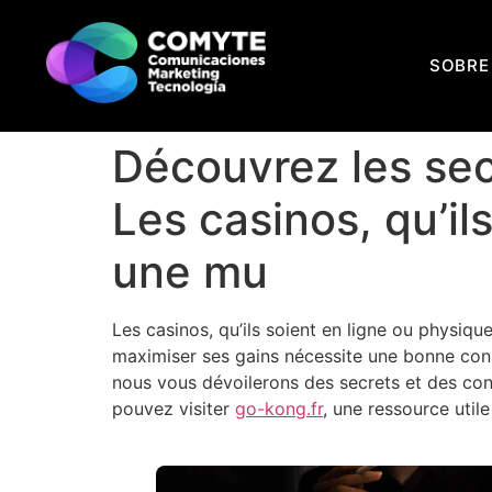
SOBRE
Découvrez les sec
Les casinos, qu’il
une mu
Les casinos, qu’ils soient en ligne ou physiqu
maximiser ses gains nécessite une bonne conna
nous vous dévoilerons des secrets et des con
pouvez visiter
go-kong.fr
, une ressource util