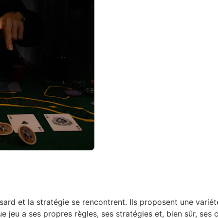
sard et la stratégie se rencontrent. Ils proposent une varié
e jeu a ses propres règles, ses stratégies et, bien sûr, se