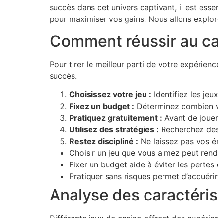
succès dans cet univers captivant, il est essen
pour maximiser vos gains. Nous allons explore
Comment réussir au c
Pour tirer le meilleur parti de votre expérien
succès.
Choisissez votre jeu :
Identifiez les jeu
Fixez un budget :
Déterminez combien vo
Pratiquez gratuitement :
Avant de jouer 
Utilisez des stratégies :
Recherchez des 
Restez discipliné :
Ne laissez pas vos ém
Choisir un jeu que vous aimez peut rendr
Fixer un budget aide à éviter les pertes
Pratiquer sans risques permet d’acquérir
Analyse des caractéris
Différents jeux de casino offrent des expérie