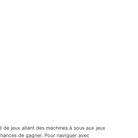
té de jeux allant des machines à sous aux jeux
s chances de gagner. Pour naviguer avec