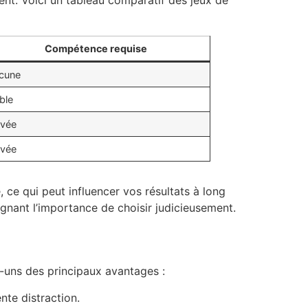
Compétence requise
cune
ble
evée
evée
ce qui peut influencer vos résultats à long
lignant l’importance de choisir judicieusement.
s-uns des principaux avantages :
nte distraction.