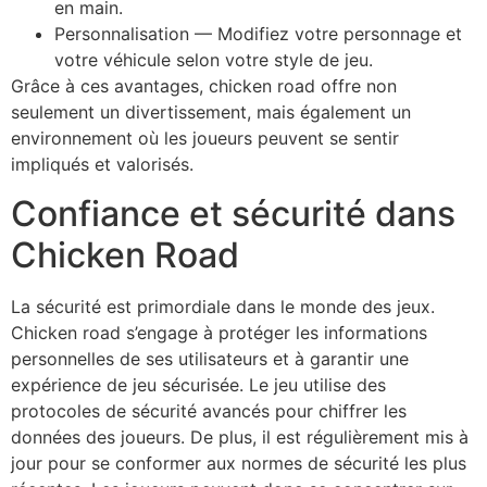
en main.
Personnalisation — Modifiez votre personnage et
votre véhicule selon votre style de jeu.
Grâce à ces avantages, chicken road offre non
seulement un divertissement, mais également un
environnement où les joueurs peuvent se sentir
impliqués et valorisés.
Confiance et sécurité dans
Chicken Road
La sécurité est primordiale dans le monde des jeux.
Chicken road s’engage à protéger les informations
personnelles de ses utilisateurs et à garantir une
expérience de jeu sécurisée. Le jeu utilise des
protocoles de sécurité avancés pour chiffrer les
données des joueurs. De plus, il est régulièrement mis à
jour pour se conformer aux normes de sécurité les plus