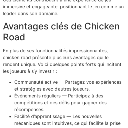
immersive et engageante, positionnant le jeu comme un
leader dans son domaine.
Avantages clés de Chicken
Road
En plus de ses fonctionnalités impressionnantes,
chicken road présente plusieurs avantages qui le
rendent unique. Voici quelques points forts qui incitent
les joueurs à s’y investir :
Communauté active — Partagez vos expériences
et stratégies avec d’autres joueurs.
Événements réguliers — Participez à des
compétitions et des défis pour gagner des
récompenses.
Facilité d’apprentissage — Les nouvelles
mécaniques sont intuitives, ce qui facilite la prise