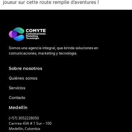
joueur sur cette route remplie d’aventures !
Somos una agencia integral, que brinda soluciones en
comunicaciones, marketing y tecnología.
Sobre nosotros
Quiénes somos
Servicios
Contacto
Medellín
(+57) 3052228050
Carrrea 43A # 1 Sur – 100
Medellín, Colombia