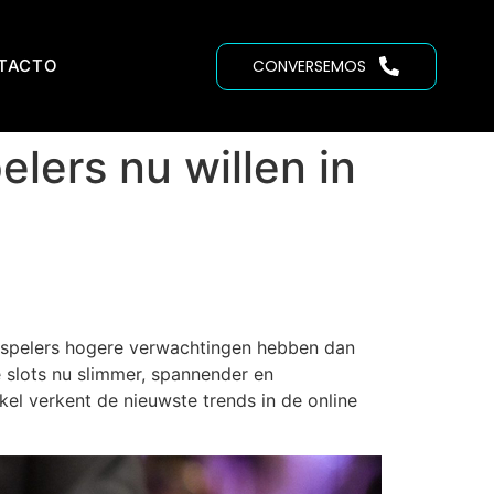
TACTO
CONVERSEMOS
elers nu willen in
e spelers hogere verwachtingen hebben dan
 slots nu slimmer, spannender en
ikel verkent de nieuwste trends in de online