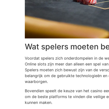
Wat spelers moeten be
Voordat spelers zich onderdompelen in de wer
Online slots zijn meer dan alleen een spel va
Spelers moeten zich bewust zijn van de versch
belangrijk om de gebruikte technologieën en 
waarborgen.
Bovendien speelt de keuze van het casino een
om de beste platforms te vinden die veilige en
kunnen maken.