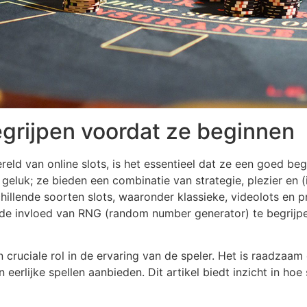
grijpen voordat ze beginnen
eld van online slots, is het essentieel dat ze een goed be
n geluk; ze bieden een combinatie van strategie, plezier en
illende soorten slots, waaronder klassieke, videolots en p
de invloed van RNG (random number generator) te begrijpen
 cruciale rol in de ervaring van de speler. Het is raadzaa
 eerlijke spellen aanbieden. Dit artikel biedt inzicht in ho