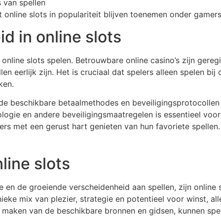
 van spellen
 online slots in populariteit blijven toenemen onder gamers
d in online slots
ie online slots spelen. Betrouwbare online casino’s zijn ger
en eerlijk zijn. Het is cruciaal dat spelers alleen spelen bi
ken.
r de beschikbare betaalmethodes en beveiligingsprotocollen
ogie en andere beveiligingsmaatregelen is essentieel voor 
ers met een gerust hart genieten van hun favoriete spellen.
line slots
 en de groeiende verscheidenheid aan spellen, zijn online s
ieke mix van plezier, strategie en potentieel voor winst, al
 maken van de beschikbare bronnen en gidsen, kunnen spel