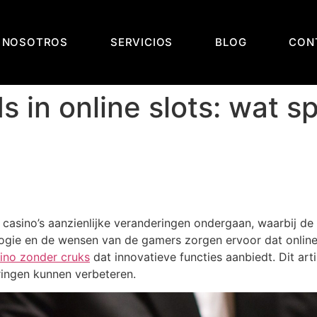
 NOSOTROS
SERVICIOS
BLOG
CON
 in online slots: wat sp
 casino’s aanzienlijke veranderingen ondergaan, waarbij d
logie en de wensen van de gamers zorgen ervoor dat online
ino zonder cruks
dat innovatieve functies aanbiedt. Dit art
ringen kunnen verbeteren.