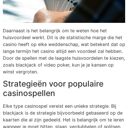
Daarnaast is het belangrijk om te weten hoe het
huisvoordeel werkt. Dit is de statistische marge die het
casino heeft op elke weddenschap, wat betekent dat op
lange termijn het casino altijd een voordeel zal hebben.
Door de spellen met de laagste huisvoordelen te kiezen,
zoals blackjack of video poker, kun je je kansen op
winst vergroten.
Strategieën voor populaire
casinospellen
Elke type casinospel vereist een unieke strategie. Bij
blackjack is de strategie bijvoorbeeld gebaseerd op de
kaarten die al zijn gedeeld. Het is belangrijk om te leren
wanneer je moet hitten, staan, verdubbelen of splitsen.