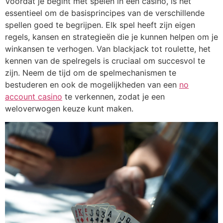
Voordat je begint met spelen in een casino, is het
essentieel om de basisprincipes van de verschillende
spellen goed te begrijpen. Elk spel heeft zijn eigen
regels, kansen en strategieën die je kunnen helpen om je
winkansen te verhogen. Van blackjack tot roulette, het
kennen van de spelregels is cruciaal om succesvol te
zijn. Neem de tijd om de spelmechanismen te
bestuderen en ook de mogelijkheden van een
no
account casino
te verkennen, zodat je een
weloverwogen keuze kunt maken.