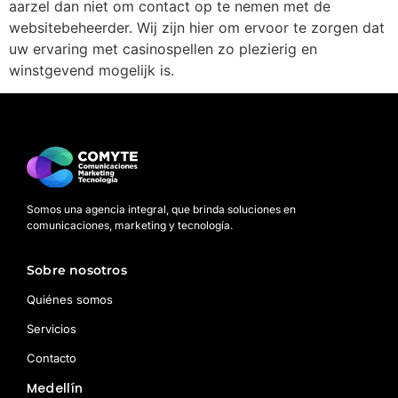
aarzel dan niet om contact op te nemen met de
websitebeheerder. Wij zijn hier om ervoor te zorgen dat
uw ervaring met casinospellen zo plezierig en
winstgevend mogelijk is.
Somos una agencia integral, que brinda soluciones en
comunicaciones, marketing y tecnología.
Sobre nosotros
Quiénes somos
Servicios
Contacto
Medellín