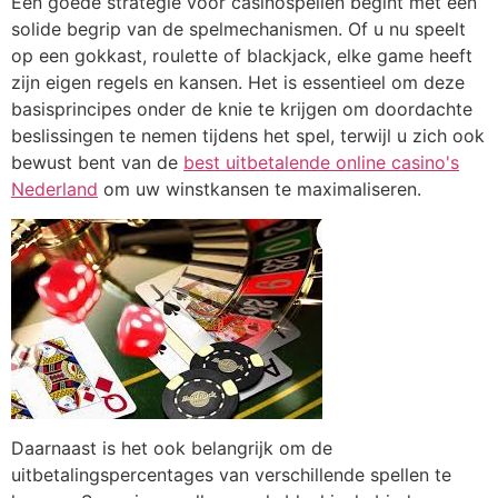
Een goede strategie voor casinospellen begint met een
solide begrip van de spelmechanismen. Of u nu speelt
op een gokkast, roulette of blackjack, elke game heeft
zijn eigen regels en kansen. Het is essentieel om deze
basisprincipes onder de knie te krijgen om doordachte
beslissingen te nemen tijdens het spel, terwijl u zich ook
bewust bent van de
best uitbetalende online casino's
Nederland
om uw winstkansen te maximaliseren.
Daarnaast is het ook belangrijk om de
uitbetalingspercentages van verschillende spellen te