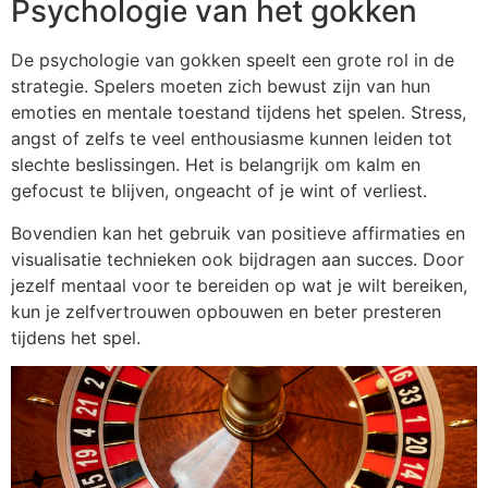
Psychologie van het gokken
De psychologie van gokken speelt een grote rol in de
strategie. Spelers moeten zich bewust zijn van hun
emoties en mentale toestand tijdens het spelen. Stress,
angst of zelfs te veel enthousiasme kunnen leiden tot
slechte beslissingen. Het is belangrijk om kalm en
gefocust te blijven, ongeacht of je wint of verliest.
Bovendien kan het gebruik van positieve affirmaties en
visualisatie technieken ook bijdragen aan succes. Door
jezelf mentaal voor te bereiden op wat je wilt bereiken,
kun je zelfvertrouwen opbouwen en beter presteren
tijdens het spel.