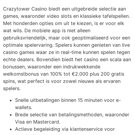
Crazytower Casino biedt een uitgebreide selectie aan
games, waaronder video slots en klassieke tafelspellen.
Met honderden opties om uit te kiezen, is er voor elk
wat wils. De mobiele app is niet alleen
gebruiksvriendelijk, maar ook geoptimaliseerd voor een
optimale spelervaring. Spelers kunnen genieten van live
casino games waar ze in real-time kunnen spelen tegen
echte dealers. Bovendien biedt het casino een scala aan
bonussen, waaronder een indrukwekkende
welkomstbonus van 100% tot €2.000 plus 200 gratis
spins, wat perfect is voor zowel nieuwe als ervaren
spelers.
Snelle uitbetalingen binnen 15 minuten voor e-
wallets.
Brede selectie van betalingsmethoden, waaronder
Visa en Mastercard.
Actieve begeleiding via klantenservice voor