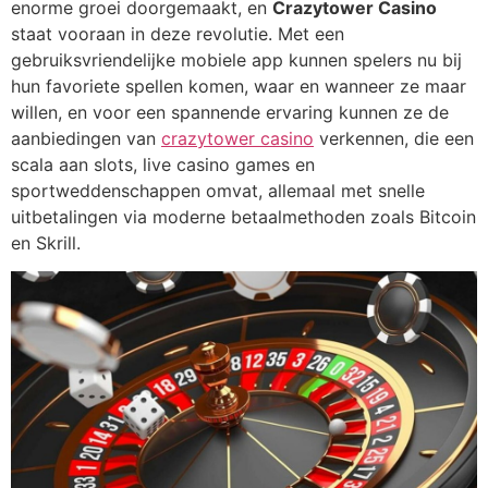
enorme groei doorgemaakt, en
Crazytower Casino
staat vooraan in deze revolutie. Met een
gebruiksvriendelijke mobiele app kunnen spelers nu bij
hun favoriete spellen komen, waar en wanneer ze maar
willen, en voor een spannende ervaring kunnen ze de
aanbiedingen van
crazytower casino
verkennen, die een
scala aan slots, live casino games en
sportweddenschappen omvat, allemaal met snelle
uitbetalingen via moderne betaalmethoden zoals Bitcoin
en Skrill.