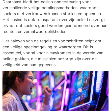
Daarnaast biedt het casino ondersteuning voor
verschillende veilige betalingsmethoden, waardoor
spelers met vertrouwen kunnen storten en opnemen.
Het casino is ook transparant over zijn beleid en zorgt
ervoor dat spelers goed worden geïnformeerd over hun
rechten en verantwoordelijkheden.
Het naleven van de regels en voorschriften helpt om
een veilige speelomgeving te waarborgen. Dit is
essentieel, vooral voor nieuwkomers in de wereld van
online gokken, die misschien bezorgd zijn over de
veiligheid van hun gegevens.