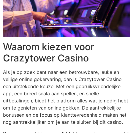
Waarom kiezen voor
Crazytower Casino
Als je op zoek bent naar een betrouwbare, leuke en
veilige online gokervaring, dan is Crazytower Casino
een uitstekende keuze. Met een gebruiksvriendelijke
app, een breed scala aan spellen, en snelle
uitbetalingen, biedt het platform alles wat je nodig hebt
om te genieten van online gokken. De aantrekkelijke
bonussen en de focus op klanttevredenheid maken het
nog aantrekkelijker om je aan te sluiten bij dit casino.