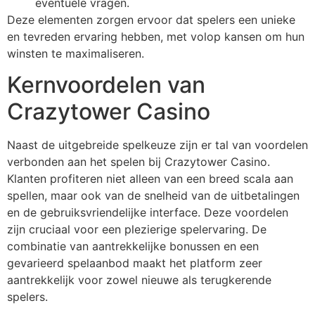
eventuele vragen.
Deze elementen zorgen ervoor dat spelers een unieke
en tevreden ervaring hebben, met volop kansen om hun
winsten te maximaliseren.
Kernvoordelen van
Crazytower Casino
Naast de uitgebreide spelkeuze zijn er tal van voordelen
verbonden aan het spelen bij Crazytower Casino.
Klanten profiteren niet alleen van een breed scala aan
spellen, maar ook van de snelheid van de uitbetalingen
en de gebruiksvriendelijke interface. Deze voordelen
zijn cruciaal voor een plezierige spelervaring. De
combinatie van aantrekkelijke bonussen en een
gevarieerd spelaanbod maakt het platform zeer
aantrekkelijk voor zowel nieuwe als terugkerende
spelers.