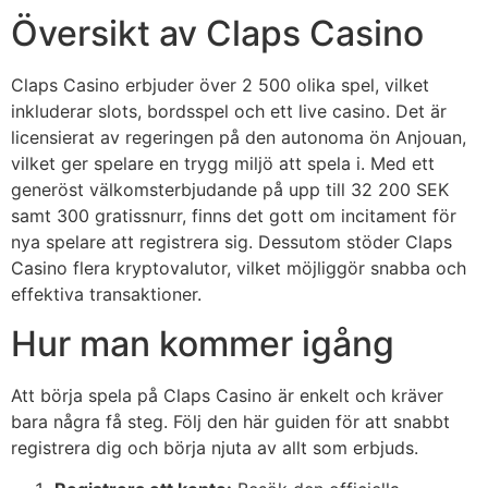
Översikt av Claps Casino
Claps Casino erbjuder över 2 500 olika spel, vilket
inkluderar slots, bordsspel och ett live casino. Det är
licensierat av regeringen på den autonoma ön Anjouan,
vilket ger spelare en trygg miljö att spela i. Med ett
generöst välkomsterbjudande på upp till 32 200 SEK
samt 300 gratissnurr, finns det gott om incitament för
nya spelare att registrera sig. Dessutom stöder Claps
Casino flera kryptovalutor, vilket möjliggör snabba och
effektiva transaktioner.
Hur man kommer igång
Att börja spela på Claps Casino är enkelt och kräver
bara några få steg. Följ den här guiden för att snabbt
registrera dig och börja njuta av allt som erbjuds.