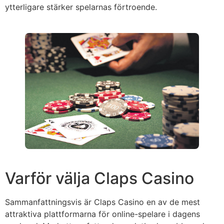
ytterligare stärker spelarnas förtroende.
Varför välja Claps Casino
Sammanfattningsvis är Claps Casino en av de mest
attraktiva plattformarna för online-spelare i dagens