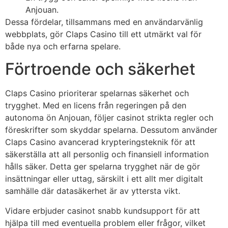
Anjouan.
Dessa fördelar, tillsammans med en användarvänlig
webbplats, gör Claps Casino till ett utmärkt val för
både nya och erfarna spelare.
Förtroende och säkerhet
Claps Casino prioriterar spelarnas säkerhet och
trygghet. Med en licens från regeringen på den
autonoma ön Anjouan, följer casinot strikta regler och
föreskrifter som skyddar spelarna. Dessutom använder
Claps Casino avancerad krypteringsteknik för att
säkerställa att all personlig och finansiell information
hålls säker. Detta ger spelarna trygghet när de gör
insättningar eller uttag, särskilt i ett allt mer digitalt
samhälle där datasäkerhet är av yttersta vikt.
Vidare erbjuder casinot snabb kundsupport för att
hjälpa till med eventuella problem eller frågor, vilket