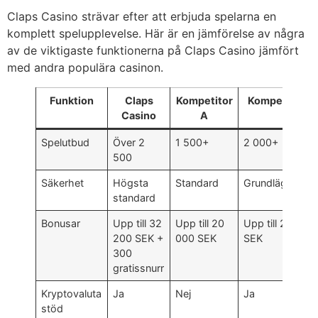
Claps Casino strävar efter att erbjuda spelarna en
komplett spelupplevelse. Här är en jämförelse av några
av de viktigaste funktionerna på Claps Casino jämfört
med andra populära casinon.
Funktion
Claps
Kompetitor
Kompetitor B
Casino
A
Spelutbud
Över 2
1 500+
2 000+
500
Säkerhet
Högsta
Standard
Grundläggande
standard
Bonusar
Upp till 32
Upp till 20
Upp till 25 000
200 SEK +
000 SEK
SEK
300
gratissnurr
Kryptovaluta
Ja
Nej
Ja
stöd