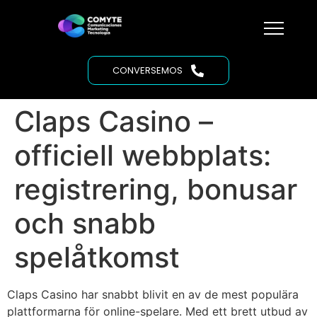
CONVERSEMOS
Claps Casino –
officiell webbplats:
registrering, bonusar
och snabb
spelåtkomst
Claps Casino har snabbt blivit en av de mest populära
plattformarna för online-spelare. Med ett brett utbud av