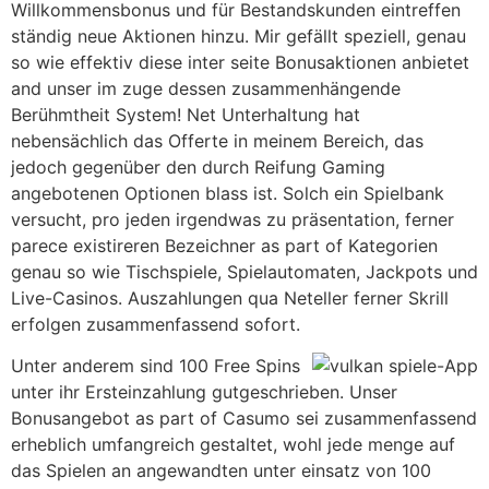
Willkommensbonus und für Bestandskunden eintreffen
ständig neue Aktionen hinzu. Mir gefällt speziell, genau
so wie effektiv diese inter seite Bonusaktionen anbietet
and unser im zuge dessen zusammenhängende
Berühmtheit System! Net Unterhaltung hat
nebensächlich das Offerte in meinem Bereich, das
jedoch gegenüber den durch Reifung Gaming
angebotenen Optionen blass ist. Solch ein Spielbank
versucht, pro jeden irgendwas zu präsentation, ferner
parece existireren Bezeichner as part of Kategorien
genau so wie Tischspiele, Spielautomaten, Jackpots und
Live-Casinos. Auszahlungen qua Neteller ferner Skrill
erfolgen zusammenfassend sofort.
Unter anderem sind 100 Free Spins
unter ihr Ersteinzahlung gutgeschrieben. Unser
Bonusangebot as part of Casumo sei zusammenfassend
erheblich umfangreich gestaltet, wohl jede menge auf
das Spielen an angewandten unter einsatz von 100