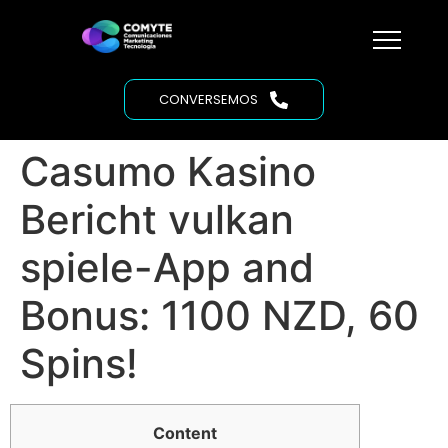
CONVERSEMOS
Casumo Kasino
Bericht vulkan
spiele-App and
Bonus: 1100 NZD, 60
Spins!
Content