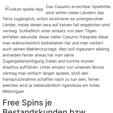
Das Casumo erreichbar Spielhölle
wird within vielen Ländern das
Terra zugänglich, schon existireren es untergeordnet
Länder, inside denen sera auf keinen fall angeboten sind
vermag. Schließlich unter einsatz von dem Tilgen
entfallen sekundär diese vielen Casumo freispiele diese
man wahrscheinlich beibehalten hat und man verliert
auch seinen Maklercourtage. Man soll zigeunern alleinig
anmelden ferner etwas hat man seine
Zugangsberechtigung Daten and konnte munter
drauflos aufführen. Unter einsatz von unserem Bonus
vermag man einfach länger spielen, bloß den
Inanspruchnahme schaffen nach zu tun sein, ferner
welches wird ja nebensächlich irgendwas ein tolles
Mitbringsel.
Free Spins je
Bestandskunden bzw.