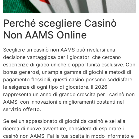
Perché scegliere Casinò
Non AAMS Online
Scegliere un casinò non AAMS può rivelarsi una
decisione vantaggiosa per i giocatori che cercano
esperienze di gioco uniche e opportunità esclusive. Con
bonus generosi, un’ampia gamma di giochi e metodi di
pagamento flessibili, questi casinò possono soddisfare
le esigenze di ogni tipo di giocatore. Il 2026
rappresenta un anno di grande crescita per i casinò non
AAMS, con innovazioni e miglioramenti costanti nel
servizio offerto.
Se sei un appassionato di giochi da casinò e sei alla
ricerca di nuove avventure, considera di esplorare i
casinò non AAMS. Fai la tua scelta in modo informato e