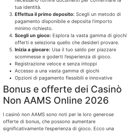
tua identità.
Effettua il primo deposito:
Scegli un metodo di
pagamento disponibile e deposita l’importo
minimo richiesto.
Scegli un gioco:
Esplora la vasta gamma di giochi
offerti e seleziona quello che desideri provare.
Inizia a giocare:
Usa il tuo saldo per piazzare
scommesse e goderti l’esperienza di gioco.
Registrazione veloce e senza intoppi
Accesso a una vasta gamma di giochi
Opzioni di pagamento flessibili e innovative
Bonus e offerte dei Casinò
Non AAMS Online 2026
I casinò non AAMS sono noti per le loro generose
offerte di bonus, che possono aumentare
significativamente l’esperienza di gioco. Ecco una