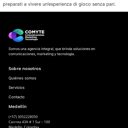
preparati a vivere un’esperienza di gioco senza pari.
Somos una agencia integral, que brinda soluciones en
comunicaciones, marketing y tecnología.
Sobre nosotros
Quiénes somos
Servicios
Contacto
Medellín
(+57) 3052228050
Carrrea 43A # 1 Sur – 100
Medellín, Colombia