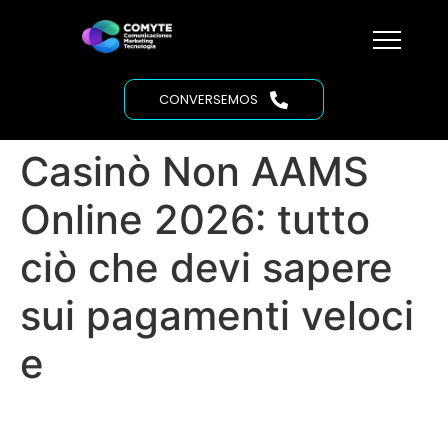
CONVERSEMOS
Casinò Non AAMS
Online 2026: tutto
ciò che devi sapere
sui pagamenti veloci
e