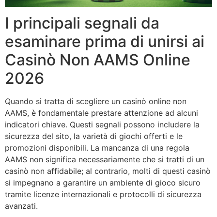
I principali segnali da
esaminare prima di unirsi ai
Casinò Non AAMS Online
2026
Quando si tratta di scegliere un casinò online non
AAMS, è fondamentale prestare attenzione ad alcuni
indicatori chiave. Questi segnali possono includere la
sicurezza del sito, la varietà di giochi offerti e le
promozioni disponibili. La mancanza di una regola
AAMS non significa necessariamente che si tratti di un
casinò non affidabile; al contrario, molti di questi casinò
si impegnano a garantire un ambiente di gioco sicuro
tramite licenze internazionali e protocolli di sicurezza
avanzati.