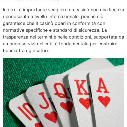
Inoltre, è importante scegliere un casinò con una licenza
riconosciuta a livello internazionale, poiché ciò
garantisce che il casinò operi in conformità con
normative specifiche e standard di sicurezza. La
trasparenza nei termini e nelle condizioni, supportata da
un buon servizio clienti, è fondamentale per costruire
fiducia tra i giocatori.