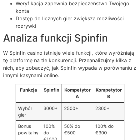
Weryfikacja zapewnia bezpieczeństwo Twojego
konta
Dostęp do licznych gier zwiększa możliwości
rozrywki
Analiza funkcji Spinfin
W Spinfin casino istnieje wiele funkcji, które wyróżniają
tę platformę na tle konkurencji. Przeanalizujmy kilka z
nich, aby zobaczyć, jak Spinfin wypada w porównaniu z
innymi kasynami online.
Funkcja
Spinfin
Kompetytor
Kompetytor
A
B
Wybór
3000+
2500+
2300+
gier
Bonus
100%
50% do
100% do
powitalny
do
€500
€300
€1000