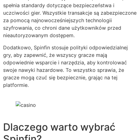
spełnia standardy dotyczące bezpieczeństwa i
uczciwości gier. Wszystkie transakcje są zabezpieczone
za pomocą najnowocześniejszych technologii
szyfrowania, co chroni dane użytkowników przed
nieautoryzowanym dostępem.
Dodatkowo, Spinfin stosuje polityki odpowiedzialnej
gry, aby zapewnić, że wszyscy gracze mają
odpowiednie wsparcie i narzędzia, aby kontrolować
swoje nawyki hazardowe. To wszystko sprawia, że
gracze mogą czuć się bezpiecznie, grając na tej
platformie.
Dlaczego warto wybrać
Spinfin?