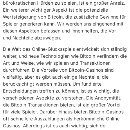
bürokratischen Hürden zu spielen, ist ein großer Anreiz.
Ein weiterer wichtiger Aspekt ist die potenzielle
Wertsteigerung von Bitcoin, die zusätzliche Gewinne für
Spieler generieren kann. Wir werden uns eingehend mit
diesen Aspekten befassen und Ihnen helfen, die Vor-
und Nachteile abzuwägen.
Die Welt des Online-Glücksspiels entwickelt sich ständig
weiter, und neue Technologien wie Bitcoin verändern die
Art und Weise, wie wir spielen und Transaktionen
durchführen. Die Vorteile von Bitcoin-Casinos sind
vielfältig, aber es gibt auch einige Nachteile, die
berücksichtigt werden müssen. Um fundierte
Entscheidungen treffen zu können, ist es wichtig, die
verschiedenen Aspekte zu verstehen. Die Anonymität,
die Bitcoin-Transaktionen bieten, ist ein großer Vorteil
für viele Spieler. Darüber hinaus bieten Bitcoin-Casinos
oft schnellere Auszahlungen als herkömmliche Online-
Casinos. Allerdings ist es auch wichtig, sich der