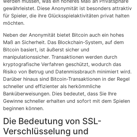
werden müssen, was ein höheres Maß an Privatsphäre
gewährleistet. Diese Anonymität ist besonders attraktiv
für Spieler, die ihre Glücksspielaktivitäten privat halten
möchten.
Neben der Anonymität bietet Bitcoin auch ein hohes
Maß an Sicherheit. Das Blockchain-System, auf dem
Bitcoin basiert, ist äußerst sicher und
manipulationssicher. Transaktionen werden durch
kryptografische Verfahren geschützt, wodurch das
Risiko von Betrug und Datenmissbrauch minimiert wird.
Darüber hinaus sind Bitcoin-Transaktionen in der Regel
schneller und effizienter als herkömmliche
Banküberweisungen. Dies bedeutet, dass Sie Ihre
Gewinne schneller erhalten und sofort mit dem Spielen
beginnen können.
Die Bedeutung von SSL-
Verschlüsselung und