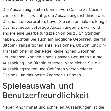
Die Auszahlungszeiten können von Casino zu Casino
variieren. Es ist wichtig, die Auszahlungsrichtlinien des
Casinos zu überprüfen, bevor Sie sich anmelden. Einige
Casinos bieten sofortige Auszahlungen an, während
andere eine Bearbeitungszeit von bis zu 24 Stunden
haben. Achten Sie auch auf mögliche Gebühren, die für
Bitcoin-Transaktionen anfallen können. Obwohl Bitcoin-
Transaktionen in der Regel keine hohen Gebühren
verursachen, können einige Casinos Gebühren für die
Auszahlung von Bitcoin erheben. Vergleichen Sie die
Auszahlungszeiten und Gebühren verschiedener
Casinos, um das beste Angebot zu finden.
Spieleauswahl und
Benutzerfreundlichkeit
Neben Anonymität und schnellen Auszahlungen ist die