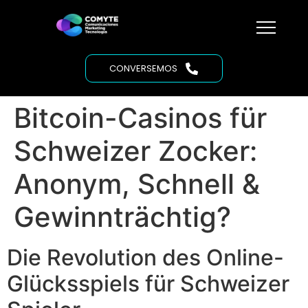
CONVERSEMOS
Bitcoin-Casinos für
Schweizer Zocker:
Anonym, Schnell &
Gewinnträchtig?
Die Revolution des Online-
Glücksspiels für Schweizer