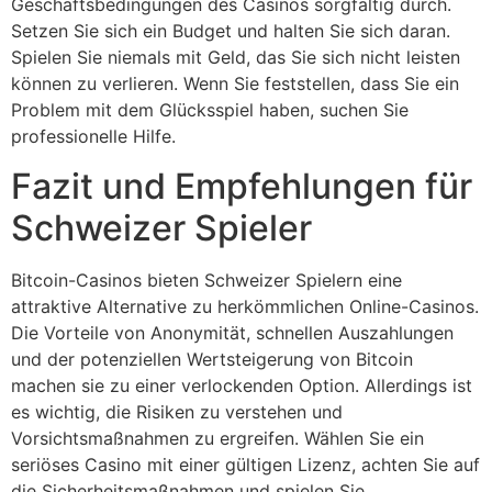
Geschäftsbedingungen des Casinos sorgfältig durch.
Setzen Sie sich ein Budget und halten Sie sich daran.
Spielen Sie niemals mit Geld, das Sie sich nicht leisten
können zu verlieren. Wenn Sie feststellen, dass Sie ein
Problem mit dem Glücksspiel haben, suchen Sie
professionelle Hilfe.
Fazit und Empfehlungen für
Schweizer Spieler
Bitcoin-Casinos bieten Schweizer Spielern eine
attraktive Alternative zu herkömmlichen Online-Casinos.
Die Vorteile von Anonymität, schnellen Auszahlungen
und der potenziellen Wertsteigerung von Bitcoin
machen sie zu einer verlockenden Option. Allerdings ist
es wichtig, die Risiken zu verstehen und
Vorsichtsmaßnahmen zu ergreifen. Wählen Sie ein
seriöses Casino mit einer gültigen Lizenz, achten Sie auf
die Sicherheitsmaßnahmen und spielen Sie