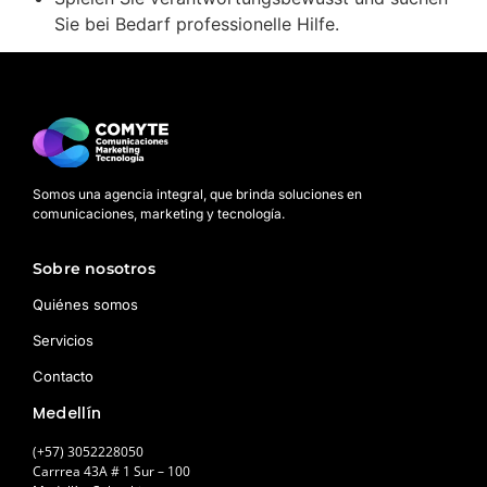
Sie bei Bedarf professionelle Hilfe.
Somos una agencia integral, que brinda soluciones en
comunicaciones, marketing y tecnología.
Sobre nosotros
Quiénes somos
Servicios
Contacto
Medellín
(+57) 3052228050
Carrrea 43A # 1 Sur – 100