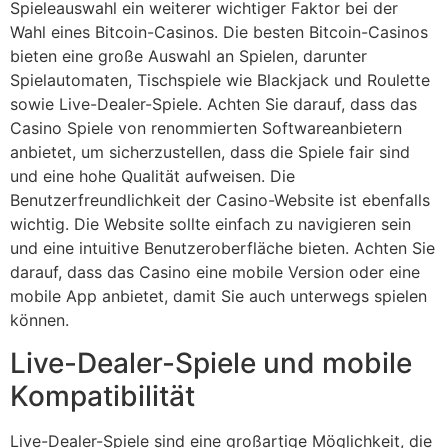
Spieleauswahl ein weiterer wichtiger Faktor bei der
Wahl eines Bitcoin-Casinos. Die besten Bitcoin-Casinos
bieten eine große Auswahl an Spielen, darunter
Spielautomaten, Tischspiele wie Blackjack und Roulette
sowie Live-Dealer-Spiele. Achten Sie darauf, dass das
Casino Spiele von renommierten Softwareanbietern
anbietet, um sicherzustellen, dass die Spiele fair sind
und eine hohe Qualität aufweisen. Die
Benutzerfreundlichkeit der Casino-Website ist ebenfalls
wichtig. Die Website sollte einfach zu navigieren sein
und eine intuitive Benutzeroberfläche bieten. Achten Sie
darauf, dass das Casino eine mobile Version oder eine
mobile App anbietet, damit Sie auch unterwegs spielen
können.
Live-Dealer-Spiele und mobile
Kompatibilität
Live-Dealer-Spiele sind eine großartige Möglichkeit, die