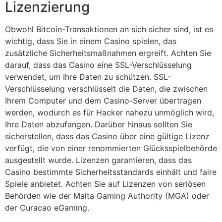
Lizenzierung
Obwohl Bitcoin-Transaktionen an sich sicher sind, ist es
wichtig, dass Sie in einem Casino spielen, das
zusätzliche Sicherheitsmaßnahmen ergreift. Achten Sie
darauf, dass das Casino eine SSL-Verschlüsselung
verwendet, um Ihre Daten zu schützen. SSL-
Verschlüsselung verschlüsselt die Daten, die zwischen
Ihrem Computer und dem Casino-Server übertragen
werden, wodurch es für Hacker nahezu unmöglich wird,
Ihre Daten abzufangen. Darüber hinaus sollten Sie
sicherstellen, dass das Casino über eine gültige Lizenz
verfügt, die von einer renommierten Glücksspielbehörde
ausgestellt wurde. Lizenzen garantieren, dass das
Casino bestimmte Sicherheitsstandards einhält und faire
Spiele anbietet. Achten Sie auf Lizenzen von seriösen
Behörden wie der Malta Gaming Authority (MGA) oder
der Curacao eGaming.