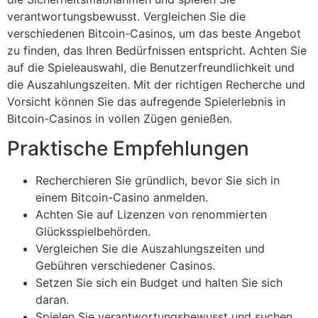
verantwortungsbewusst. Vergleichen Sie die
verschiedenen Bitcoin-Casinos, um das beste Angebot
zu finden, das Ihren Bedürfnissen entspricht. Achten Sie
auf die Spieleauswahl, die Benutzerfreundlichkeit und
die Auszahlungszeiten. Mit der richtigen Recherche und
Vorsicht können Sie das aufregende Spielerlebnis in
Bitcoin-Casinos in vollen Zügen genießen.
Praktische Empfehlungen
Recherchieren Sie gründlich, bevor Sie sich in
einem Bitcoin-Casino anmelden.
Achten Sie auf Lizenzen von renommierten
Glücksspielbehörden.
Vergleichen Sie die Auszahlungszeiten und
Gebühren verschiedener Casinos.
Setzen Sie sich ein Budget und halten Sie sich
daran.
Spielen Sie verantwortungsbewusst und suchen