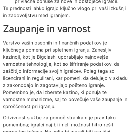
privlačne bonuse za nove in obstoječe igralce.
Te prednosti lahko igrajo ključno vlogo pri vaši izkušnji
in zadovoljstvu med igranjem.
Zaupanje in varnost
Varstvo vaših osebnih in finančnih podatkov je
ključnega pomena pri spletnem igranju. Zanesljivi
kazinoji, kot je Bigclash, uporabljajo najnovejše
varnostne tehnologije, kot so šifriranje podatkov, da
zaščitijo informacije svojih igralcev. Poleg tega so
licencirani in regulirani, kar pomeni, da delujejo v skladu
z zakonodajo in zagotavljajo pošteno igranje.
Pomembno je, da izberete kazino, ki ponuja te
varnostne mehanizme, saj to povečuje vaše zaupanje in
sproščenost pri igranju.
Odzivnost službe za pomoč strankam je prav tako
pomembna; igralci naj bi imeli možnost hitro rešiti
morebitne težave. Na voljo bi morali biti različni