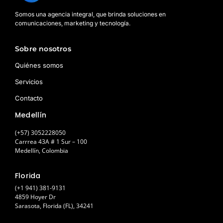
Somos una agencia integral, que brinda soluciones en
comunicaciones, marketing y tecnología.
Sobre nosotros
Quiénes somos
Servicios
Contacto
Medellín
(+57) 3052228050
Carrrea 43A # 1 Sur – 100
Medellín, Colombia
Florida
(+1 941) 381-9131
4859 Hoyer Dr
Sarasota, Florida (FL), 34241