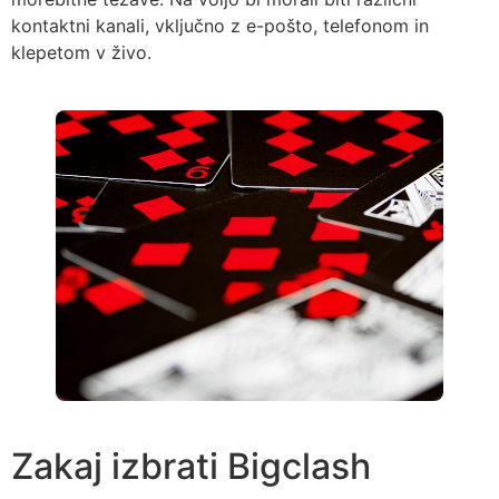
kontaktni kanali, vključno z e-pošto, telefonom in
klepetom v živo.
Zakaj izbrati Bigclash