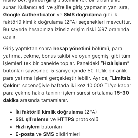
sunar. Kullanıcı adı ve şifre ile giriş yapmanın yanı sıra,
Google Authenticator
ve
SMS doğrulama
gibi iki
faktörlü kimlik doğrulama (2FA) seçenekleri mevcuttur.
Bu sayede hesabınıza izinsiz erişim riski %97 oranında
azalır.
Giriş yaptıktan sonra
hesap yönetimi
bölümü, para
yatırma, çekme, bonus takibi ve oyun geçmişi gibi tüm
işlemleri tek bir panelde toplar. Paneldeki
“Hızlı İşlem”
butonları sayesinde, 5 saniye içinde 50 TL’lik bir anlık
para yatırma işlemi gerçekleştirilebilir. Ayrıca,
“Limitsiz
Çekim”
seçeneğiyle haftada iki kez 10.000 TL’ye kadar
para çekme hakkı tanınır; işlem süresi ortalama
15-30
dakika
arasında tamamlanır.
İki faktörlü kimlik doğrulama
(2FA)
SSL şifreleme
ve
HTTPS
protokolü
Hızlı işlem
butonları
E-posta
ve
SMS
bildirimleri