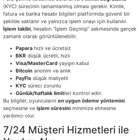
(KYC) sürecinin tamamlanmış olması gerekir. Kimlik,
fatura ve banka hesabı bilgileri platformda güvenli bir
şekilde saklanır ve yalnızca işlem onayı için kullanılır.
İşlem takibi
, hesabın “İşlem Geçmişi” sekmesinde gerçek
zamanlı olarak görüntülenebilir.
Papara
hızlı ve ücretsiz
BKR
düşük ücretli, hızlı
Visa/MasterCard
yaygın kabul
Bitcoin
anonim ve anlık
PayFix
düşük maliyetli
KYC
süreci zorunlu
Günlük/haftalık limit
leri kontrol edin
Bu bilgiler, oyuncuların
en uygun ödeme yöntemini
seçmesine ve
işlem süresini
minimize etmesine
yardımcı olur.
7/24 Müşteri Hizmetleri ile