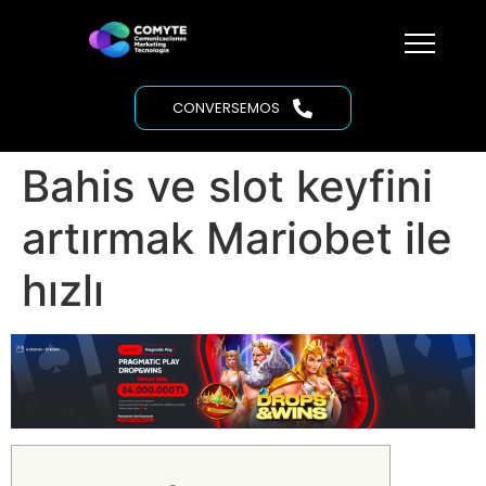
CONVERSEMOS
Bahis ve slot keyfini
artırmak Mariobet ile
hızlı