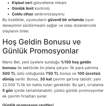
Kişisel veri
güncelleme imkanı
Günlük limit
kontrolü
Çoklu cihaz
senkronizasyonu
Bu özellikler, oyuncuların
güvenli bir ortamda
oyun
deneyimini sürdürmesini sağlar ve olası dolandırıcılık
olaylarını önler.
Hoş Geldin Bonusu ve
Günlük Promosyonlar
Mario Bet, yeni üyelere sunduğu
%150 hoş geldin
bonusu
ile sektörde ön plana çıkıyor. İlk para yatırma
500 TL
üstü olduğunda
750 TL
bonus ve
100 ücretsiz
dönüş
verilir. Bonus,
30 kat
çevrim şartına tabidir; yani
22.500 TL’lik bir bahis tutarı gereklidir. Bu şart, ortalama
5 gün
içinde tamamlanabilir, çünkü günlük promosyonlar
ek çevrim fırsatları sunar.
Günlük promosyon çeşitleri