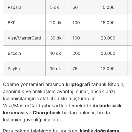
Papara
5 dk
50
10.000
BKR
20 dk
100
15.000
Visa/MasterCard
30 dk
100
20.000
Bitcoin
10 dk
200
50.000
PayFix
15 dk
75
12.000
Ödeme yöntemleri arasında
kriptografi
tabanlı Bitcoin,
anonimlik ve anlık işlem avantajı sunar; ancak bazı
kullanıcılar için volatilite riski oluşturabilir.
Visa/MasterCard gibi kartlı ödemelerde
dolandırıcılık
koruması
ve
Chargeback
hakları bulunur, bu da
kullanıcı güvenliğini artırır.
Para çekme talebinde bulunurken,
kimlik doğrulama