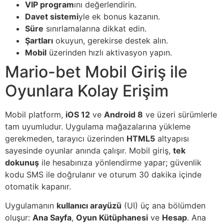
VIP program
ını değerlendirin.
Davet sistemi
yle ek bonus kazanın.
Süre
sınırlamalarına dikkat edin.
Şartları
okuyun, gerekirse destek alın.
Mobil
üzerinden hızlı aktivasyon yapın.
Mario-bet Mobil Giriş ile
Oyunlara Kolay Erişim
Mobil platform,
iOS 12
ve
Android 8
ve üzeri sürümlerle
tam uyumludur. Uygulama mağazalarına yükleme
gerekmeden, tarayıcı üzerinden
HTML5
altyapısı
sayesinde oyunlar anında çalışır. Mobil giriş,
tek
dokunuş
ile hesabınıza yönlendirme yapar; güvenlik
kodu SMS ile doğrulanır ve oturum 30 dakika içinde
otomatik kapanır.
Uygulamanın
kullanıcı arayüzü
(UI) üç ana bölümden
oluşur:
Ana Sayfa
,
Oyun Kütüphanesi
ve
Hesap
. Ana