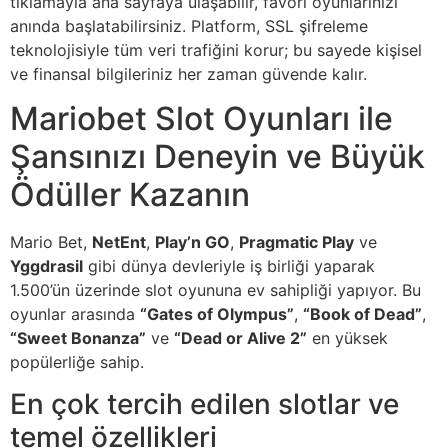
tıklamayla ana sayfaya ulaşabilir, favori oyunlarınızı
anında başlatabilirsiniz. Platform, SSL şifreleme
teknolojisiyle tüm veri trafiğini korur; bu sayede kişisel
ve finansal bilgileriniz her zaman güvende kalır.
Mariobet Slot Oyunları ile
Şansınızı Deneyin ve Büyük
Ödüller Kazanın
Mario Bet,
NetEnt
,
Play’n GO
,
Pragmatic Play
ve
Yggdrasil
gibi dünya devleriyle iş birliği yaparak
1.500’ün üzerinde slot oyununa ev sahipliği yapıyor. Bu
oyunlar arasında
“Gates of Olympus”
,
“Book of Dead”
,
“Sweet Bonanza”
ve
“Dead or Alive 2”
en yüksek
popülerliğe sahip.
En çok tercih edilen slotlar ve
temel özellikleri