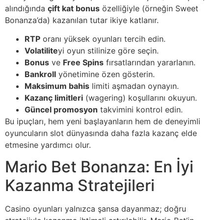
alındığında
çift kat bonus
özelliğiyle (örneğin Sweet
Bonanza’da) kazanılan tutar ikiye katlanır.
RTP
oranı yüksek oyunları tercih edin.
Volatilite
yi oyun stilinize göre seçin.
Bonus
ve
Free Spins
fırsatlarından yararlanın.
Bankroll
yönetimine özen gösterin.
Maksimum bahis
limiti aşmadan oynayın.
Kazanç limitleri
(wagering) koşullarını okuyun.
Güncel promosyon
takvimini kontrol edin.
Bu ipuçları, hem yeni başlayanların hem de deneyimli
oyuncuların slot dünyasında daha fazla kazanç elde
etmesine yardımcı olur.
Mario Bet Bonanza: En İyi
Kazanma Stratejileri
Casino oyunları yalnızca şansa dayanmaz; doğru