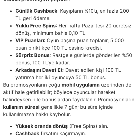
Günlük Cashback
: Kayıpların %10’u, en fazla 200
TL geri ödeme.
Yüklü Free Spins
: Her hafta Pazartesi 20 ücretsiz
dönüş, minimum bahis 0,10 TL.
VIP Puanları
: Oyun başına puan toplanır, 5.000
puan biriktikçe 100 TL casino kredisi.
Sürpriz Bonus
: Rastgele günlerde gönderilen %50
bonus, 100 TL’ye kadar.
Arkadaşını Davet Et
: Davet edilen kişi 100 TL
yatırırsa her iki oyuncuya 50 TL bonus.
Bu promosyonların çoğu
mobil uygulama
üzerinden de
aktif hale getirilebilir; böylece oyuncular hareket
halindeyken bile bonuslardan faydalanır. Promosyonların
kullanım süresi
genellikle 7 gün; bu süre içinde
kullanılmazsa hakkı kaybolur.
Yüksek oranda dönüş
(Free Spins) alın.
Cashback
fırsatını kaçırmayın.