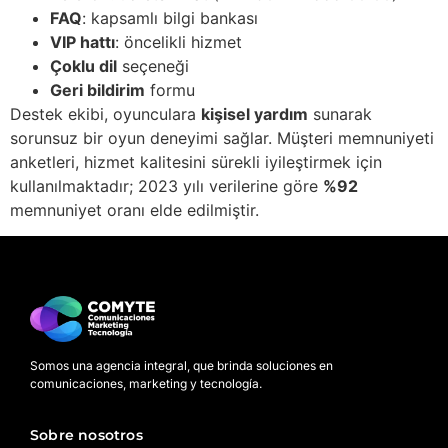
FAQ
: kapsamlı bilgi bankası
VIP hattı
: öncelikli hizmet
Çoklu dil
seçeneği
Geri bildirim
formu
Destek ekibi, oyunculara
kişisel yardım
sunarak
sorunsuz bir oyun deneyimi sağlar. Müşteri memnuniyeti
anketleri, hizmet kalitesini sürekli iyileştirmek için
kullanılmaktadır; 2023 yılı verilerine göre
%92
memnuniyet oranı elde edilmiştir.
Somos una agencia integral, que brinda soluciones en
comunicaciones, marketing y tecnología.
Sobre nosotros