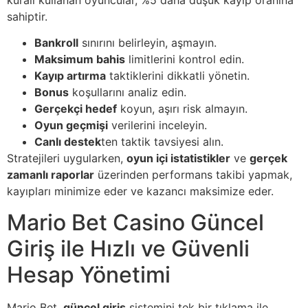
sahiptir.
Bankroll
sınırını belirleyin, aşmayın.
Maksimum bahis
limitlerini kontrol edin.
Kayıp artırma
taktiklerini dikkatli yönetin.
Bonus
koşullarını analiz edin.
Gerçekçi hedef
koyun, aşırı risk almayın.
Oyun geçmişi
verilerini inceleyin.
Canlı destek
ten taktik tavsiyesi alın.
Stratejileri uygularken,
oyun içi istatistikler
ve
gerçek
zamanlı raporlar
üzerinden performans takibi yapmak,
kayıpları minimize eder ve kazancı maksimize eder.
Mario Bet Casino Güncel
Giriş ile Hızlı ve Güvenli
Hesap Yönetimi
Mario Bet,
güncel giriş
sistemini tek bir tıklama ile