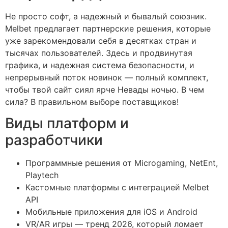
Не просто софт, а надежный и бывалый союзник.
Melbet предлагает партнерские решения, которые
уже зарекомендовали себя в десятках стран и
тысячах пользователей. Здесь и продвинутая
графика, и надежная система безопасности, и
непрерывный поток новинок — полный комплект,
чтобы твой сайт сиял ярче Невады ночью. В чем
сила? В правильном выборе поставщиков!
Виды платформ и
разработчики
Программные решения от Microgaming, NetEnt,
Playtech
Кастомные платформы с интеграцией Melbet
API
Мобильные приложения для iOS и Android
VR/AR игры — тренд 2026, который ломает