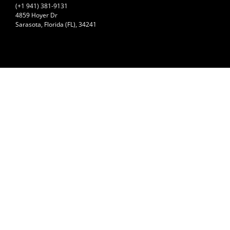
(+1 941) 381-9131
4859 Hoyer Dr
Sarasota, Florida (FL), 34241