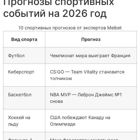
Прогнозы спортивных
событий на 2026 год
10 спортивных прогнозов от экспертов Melbet
Вид спорта
Прогноз
Футбол
Чемпионат мира выиграет Франция
Киберспорт
CS:GO — Team Vitality становится
топчиком
Баскетбол
NBA MVP — Леброн Джеймс №1
снова
Хоккей на
США побеждают Канаду на
льду
Олимпиаде