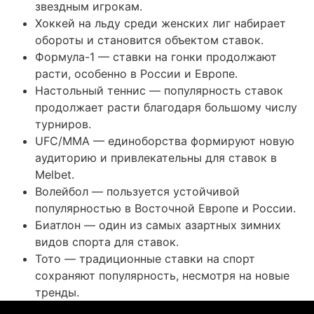
звездным игрокам.
Хоккей на льду среди женских лиг набирает
обороты и становится объектом ставок.
Формула-1 — ставки на гонки продолжают
расти, особенно в России и Европе.
Настольный теннис — популярность ставок
продолжает расти благодаря большому числу
турниров.
UFC/MMA — единоборства формируют новую
аудиторию и привлекательны для ставок в
Melbet.
Волейбол — пользуется устойчивой
популярностью в Восточной Европе и России.
Биатлон — один из самых азартных зимних
видов спорта для ставок.
Тото — традиционные ставки на спорт
сохраняют популярность, несмотря на новые
тренды.