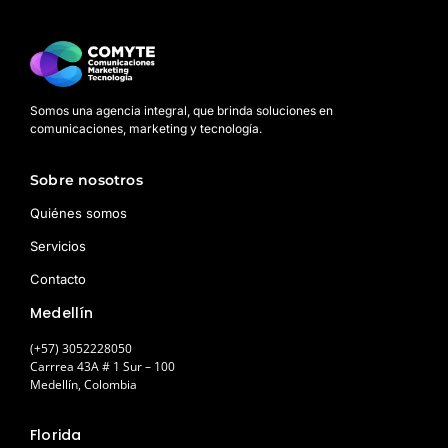
Somos una agencia integral, que brinda soluciones en
comunicaciones, marketing y tecnología.
Sobre nosotros
Quiénes somos
Servicios
Contacto
Medellín
(+57) 3052228050
Carrrea 43A # 1 Sur – 100
Medellín, Colombia
Florida