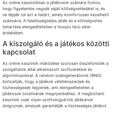
Az online kaszinókban a játékosok számára fontos,
hogy figyelembe vegyék saját költségvetésüket is, és
ne lépjék túl azt a határt, amely komfortosan kezelhető
számukra. A felelősségteljes játék és a költségvetés
betartása elengedhetetlen a hosszú távú siker
érdekében.
A kiszolgáló és a játékos közötti
kapcsolat
Az online kaszinók működése szorosan összefonódik a
szolgáltatók által alkalmazott szoftverekkel és
algoritmusokkal. A random számgenerátorok (RNG)
biztosítják, hogy a játékok véletlenszerűek és
tisztességesek legyenek, ami elengedhetetlen a
játékosok bizalmának megnyeréséhez. A megbízható
kaszinók csak olyan szoftvergyártók játékaival
dolgoznak, amelyek garantálják a tisztességes játékot.