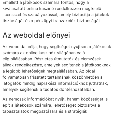
Emellett a játékosok számára fontos, hogy a
kiválasztott online kaszinó rendelkezzen megfelelő
licensszel és szabályozással, amely biztosítja a játékok
tisztaságát és a pénzügyi tranzakciók biztonságát.
Az weboldal előnyei
Az weboldal célja, hogy segítséget nyújtson a játékosok
számára az online kaszinók világában való
eligibilálásában. Részletes útmutatók és elemzések
állnak rendelkezésre, amelyek segítenek a játékosoknak
a legjobb lehetőségek megtalálásában. Az oldal
folyamatosan frissített tartalmának köszönhetően a
látogatók mindig naprakész információkhoz juthatnak,
amelyek segítenek a tudatos döntéshozatalban.
Az nemcsak információkat nyújt, hanem közösséget is
épít a játékosok számára, lehetőséget biztosítva a
tapasztalatok megosztására és a stratégiák