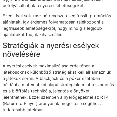
befolyásolhatják a nyerési lehetőségeket.
Ezen kívül sok kaszinó rendszeresen frissíti promóciós
ajánlatait, így érdemes folyamatosan tájékozódni a
legfrissebb lehetőségekről, hogy mindig a legjobb
ajánlatokat tudjuk kihasználni.
Stratégiák a nyerési esélyek
növelésére
A nyerési esélyek maximalizálása érdekében a
játékosoknak különböző stratégiákat kell alkalmazniuk
a játékok során. A blackjack és a póker esetében
például a matematikai alapú stratégiák, mint a számolás
és a blöffölés technikája, jelentős előnyöket
jelenthetnek. Ezzel szemben a nyerőgépeknél az RTP
(Return to Player) arányának megértése segíthet a
tudatosabb játékban.