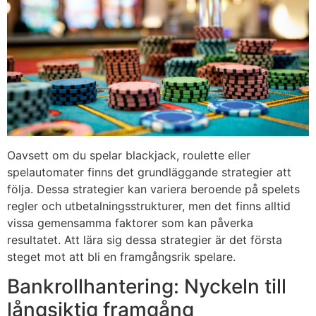
Oavsett om du spelar blackjack, roulette eller
spelautomater finns det grundläggande strategier att
följa. Dessa strategier kan variera beroende på spelets
regler och utbetalningsstrukturer, men det finns alltid
vissa gemensamma faktorer som kan påverka
resultatet. Att lära sig dessa strategier är det första
steget mot att bli en framgångsrik spelare.
Bankrollhantering: Nyckeln till
långsiktig framgång