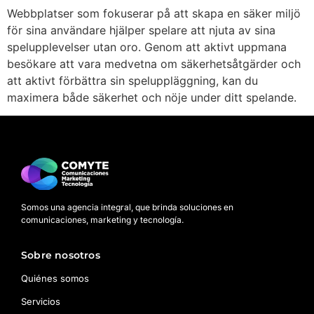
Webbplatser som fokuserar på att skapa en säker miljö
för sina användare hjälper spelare att njuta av sina
spelupplevelser utan oro. Genom att aktivt uppmana
besökare att vara medvetna om säkerhetsåtgärder och
att aktivt förbättra sin speluppläggning, kan du
maximera både säkerhet och nöje under ditt spelande.
Somos una agencia integral, que brinda soluciones en
comunicaciones, marketing y tecnología.
Sobre nosotros
Quiénes somos
Servicios