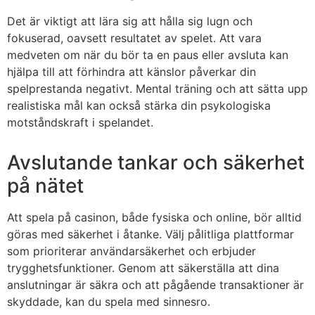
Det är viktigt att lära sig att hålla sig lugn och
fokuserad, oavsett resultatet av spelet. Att vara
medveten om när du bör ta en paus eller avsluta kan
hjälpa till att förhindra att känslor påverkar din
spelprestanda negativt. Mental träning och att sätta upp
realistiska mål kan också stärka din psykologiska
motståndskraft i spelandet.
Avslutande tankar och säkerhet
på nätet
Att spela på casinon, både fysiska och online, bör alltid
göras med säkerhet i åtanke. Välj pålitliga plattformar
som prioriterar användarsäkerhet och erbjuder
trygghetsfunktioner. Genom att säkerställa att dina
anslutningar är säkra och att pågående transaktioner är
skyddade, kan du spela med sinnesro.