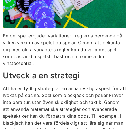
En del spel erbjuder variationer i reglerna beroende på
vilken version av spelet du spelar. Genom att bekanta
dig med olika varianters regler kan du välja det spel
som passar din spelstil bäst och maximera din
vinstpotential.
Utveckla en strategi
Att ha en tydlig strategi är en annan viktig aspekt för att
lyckas på casino. Spel som blackjack och poker kräver
inte bara tur, utan även skicklighet och taktik. Genom
att använda matematiska strategier och avancerade
speltaktiker kan du förbättra dina odds. Till exempel, i
blackjack kan det vara fördelaktigt att lära sig när man