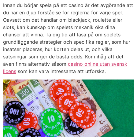
Innan du börjar spela på ett casino är det avgörande att
du har en djup förståelse för reglerna för varje spel.
Oavsett om det handlar om blackjack, roulette eller
slots, kan kunskap om spelets mekanik öka dina
chanser att vinna. Ta dig tid att läsa på om spelets
grundläggande strategier och specifika regler, som hur
insatser placeras, hur korten delas ut, och vilka
satsningar som ger de bästa odds. Kom ihåg att det
även finns alternativ såsom
casino online utan svensk
licens
som kan vara intressanta att utforska.