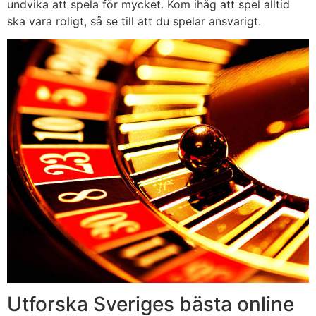
undvika att spela för mycket. Kom ihåg att spel alltid
ska vara roligt, så se till att du spelar ansvarigt.
Utforska Sveriges bästa online