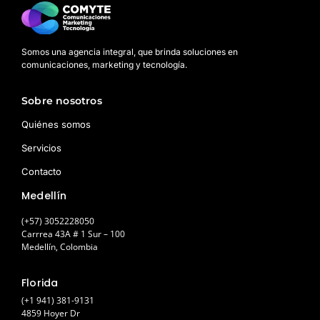
Somos una agencia integral, que brinda soluciones en
comunicaciones, marketing y tecnología.
Sobre nosotros
Quiénes somos
Servicios
Contacto
Medellín
(+57) 3052228050
Carrrea 43A # 1 Sur – 100
Medellín, Colombia
Florida
(+1 941) 381-9131
4859 Hoyer Dr