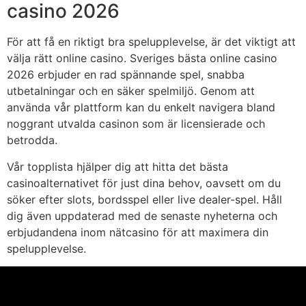
casino 2026
För att få en riktigt bra spelupplevelse, är det viktigt att
välja rätt online casino. Sveriges bästa online casino
2026 erbjuder en rad spännande spel, snabba
utbetalningar och en säker spelmiljö. Genom att
använda vår plattform kan du enkelt navigera bland
noggrant utvalda casinon som är licensierade och
betrodda.
Vår topplista hjälper dig att hitta det bästa
casinoalternativet för just dina behov, oavsett om du
söker efter slots, bordsspel eller live dealer-spel. Håll
dig även uppdaterad med de senaste nyheterna och
erbjudandena inom nätcasino för att maximera din
spelupplevelse.