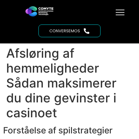
CONVERSEMOS
Afsløring af
hemmeligheder
Sådan maksimerer
du dine gevinster i
casinoet
Forståelse af spilstrategier