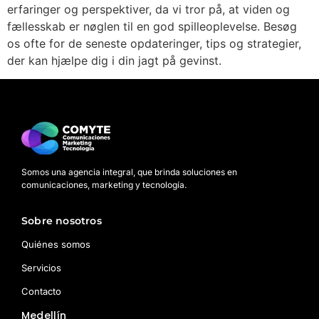
erfaringer og perspektiver, da vi tror på, at viden og
fællesskab er nøglen til en god spilleoplevelse. Besøg
os ofte for de seneste opdateringer, tips og strategier,
der kan hjælpe dig i din jagt på gevinst.
Somos una agencia integral, que brinda soluciones en
comunicaciones, marketing y tecnología.
Sobre nosotros
Quiénes somos
Servicios
Contacto
Medellín