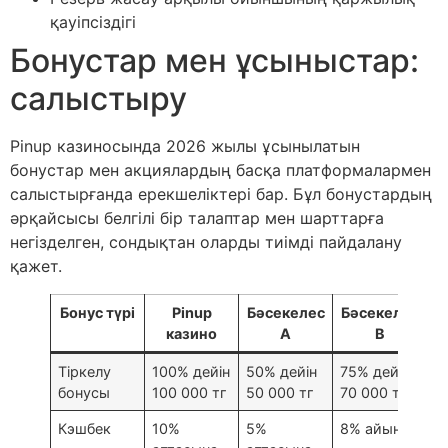
қауіпсіздігі
Бонустар мен ұсыныстар:
салыстыру
Pinup казиносында 2026 жылы ұсынылатын
бонустар мен акциялардың басқа платформалармен
салыстырғанда ерекшеліктері бар. Бұл бонустардың
әрқайсысы белгілі бір талаптар мен шарттарға
негізделген, сондықтан оларды тиімді пайдалану
қажет.
Бонус түрі
Pinup
Бәсекелес
Бәсекелес
казино
A
B
Тіркелу
100% дейін
50% дейін
75% дейін
бонусы
100 000 тг
50 000 тг
70 000 тг
Кэшбек
10%
5%
8% айына