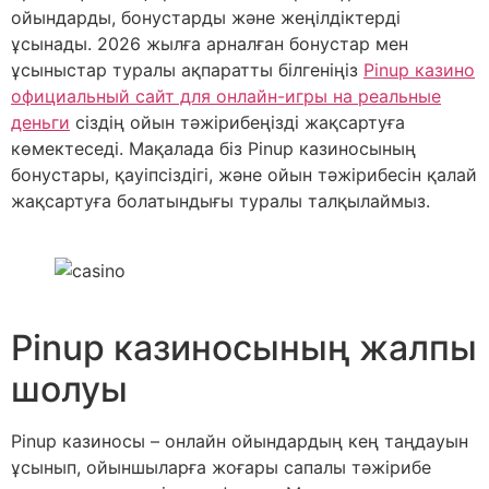
ойындарды, бонустарды және жеңілдіктерді
ұсынады. 2026 жылға арналған бонустар мен
ұсыныстар туралы ақпаратты білгеніңіз
Pinup казино
официальный сайт для онлайн-игры на реальные
деньги
сіздің ойын тәжірибеңізді жақсартуға
көмектеседі. Мақалада біз Pinup казиносының
бонустары, қауіпсіздігі, және ойын тәжірибесін қалай
жақсартуға болатындығы туралы талқылаймыз.
Pinup казиносының жалпы
шолуы
Pinup казиносы – онлайн ойындардың кең таңдауын
ұсынып, ойыншыларға жоғары сапалы тәжірибе