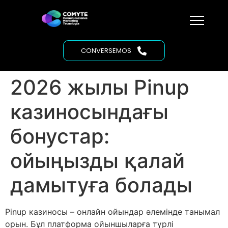
CONVERSEMOS
2026 жылы Pinup
казиносындағы
бонустар:
ойыңызды қалай
дамытуға болады
Pinup казиносы – онлайн ойындар әлемінде танымал
орын. Бұл платформа ойыншыларға түрлі