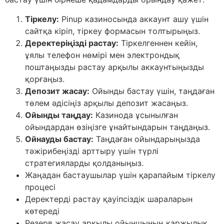
Тіркелу:
Pinup казиносында аккаунт ашу үшін
сайтқа кіріп, тіркеу формасын толтырыңыз.
Деректеріңізді растау:
Тіркелгеннен кейін,
ұялы телефон нөмірі мен электрондық
поштаңызды растау арқылы аккаунтыңызды
қорғаңыз.
Депозит жасау:
Ойынды бастау үшін, таңдаған
төлем әдісіңіз арқылы депозит жасаңыз.
Ойынды таңдау:
Казинода ұсынылған
ойындардан өзіңізге ұнайтындарын таңдаңыз.
Ойнауды бастау:
Таңдаған ойындарыңызда
тәжірибеңізді арттыру үшін түрлі
стратегияларды қолданыңыз.
Жаңадан бастаушылар үшін қарапайым тіркелу
процесі
Деректерді растау қауіпсіздік шараларын
көтереді
Резерв жасау арқылы ойыншының қаржылық