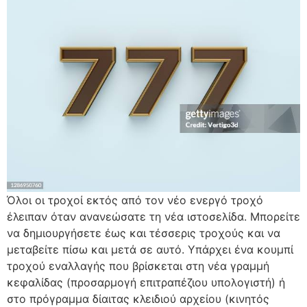
Όλοι οι τροχοί εκτός από τον νέο ενεργό τροχό
έλειπαν όταν ανανεώσατε τη νέα ιστοσελίδα. Μπορείτε
να δημιουργήσετε έως και τέσσερις τροχούς και να
μεταβείτε πίσω και μετά σε αυτό. Υπάρχει ένα κουμπί
τροχού εναλλαγής που βρίσκεται στη νέα γραμμή
κεφαλίδας (προσαρμογή επιτραπέζιου υπολογιστή) ή
στο πρόγραμμα δίαιτας κλειδιού αρχείου (κινητός