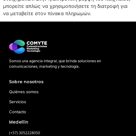
μπορείτε απλώς να χρησιμοποιήσετε τη διατροφή για
να μεταβείτε στον πίνακα πληρωμών.
Somos una agencia integral, que brinda soluciones en
comunicaciones, marketing y tecnología.
Sobre nosotros
Quiénes somos
Servicios
Contacto
Medellín
(+57) 3052228050