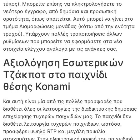
τύπος). Μπορείτε επίσης να πληκτρολογήσετε το
νεότερο έγγραφο, από δημόσια και προσωπική
ορατότητα, όπως απαιτείται. Αυτό μπορεί να γίνει στο
τμήμα Διαμορφώσεις μονάδας (κάτω από την ενότητα
τροχού). Υπάρχουν πολλές τροποποιήσεις άλλων
ρυθμίσεων που μπορείτε να εφαρμόσετε στα νέα
στοιχεία ελέγχου ανάλογα με τις ανάγκες σας.
Αξιολόγηση Εσωτερικών
Τζάκποτ στο παιχνίδι
θέσης Konami
Και αυτή είναι μία από τις πολλές προσφορές που
διαθέτει όλες οι λειτουργίες της διαδικτυακής δημόσιας
επιχείρησης τυχερών παιχνιδιών μας. Το παιχνίδι δεν
διαθέτει λειτουργία τυχερών παιχνιδιών, ωστόσο,
προσφέρει υψηλό RTP και μεγάλη ποικιλία
στοιχημάτων. Στην ηλεκτρονική μορφή του παιχνιδιού,