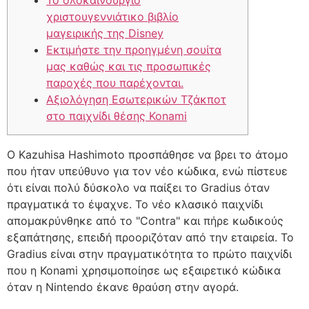
χριστουγεννιάτικο βιβλίο
μαγειρικής της Disney
Εκτιμήστε την προηγμένη σουίτα
μας καθώς και τις προσωπικές
παροχές που παρέχονται.
Αξιολόγηση Εσωτερικών Τζάκποτ
στο παιχνίδι θέσης Konami
Ο Kazuhisa Hashimoto προσπάθησε να βρει το άτομο
που ήταν υπεύθυνο για τον νέο κώδικα, ενώ πίστευε
ότι είναι πολύ δύσκολο να παίξει το Gradius όταν
πραγματικά το έψαχνε. Το νέο κλασικό παιχνίδι
απομακρύνθηκε από το "Contra" και πήρε κωδικούς
εξαπάτησης, επειδή προοριζόταν από την εταιρεία.
Το
Gradius είναι στην πραγματικότητα το πρώτο παιχνίδι
που η Konami χρησιμοποίησε ως εξαιρετικό κώδικα
όταν η Nintendo έκανε θραύση στην αγορά.