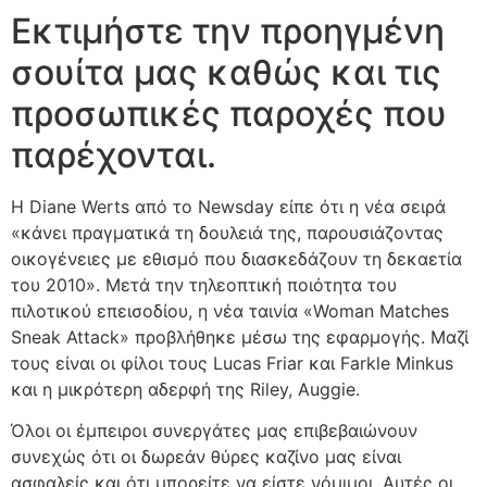
Εκτιμήστε την προηγμένη
σουίτα μας καθώς και τις
προσωπικές παροχές που
παρέχονται.
Η Diane Werts από το Newsday είπε ότι η νέα σειρά
«κάνει πραγματικά τη δουλειά της, παρουσιάζοντας
οικογένειες με εθισμό που διασκεδάζουν τη δεκαετία
του 2010». Μετά την τηλεοπτική ποιότητα του
πιλοτικού επεισοδίου, η νέα ταινία «Woman Matches
Sneak Attack» προβλήθηκε μέσω της εφαρμογής. Μαζί
τους είναι οι φίλοι τους Lucas Friar και Farkle Minkus
και η μικρότερη αδερφή της Riley, Auggie.
Όλοι οι έμπειροι συνεργάτες μας επιβεβαιώνουν
συνεχώς ότι οι δωρεάν θύρες καζίνο μας είναι
ασφαλείς και ότι μπορείτε να είστε νόμιμοι. Αυτές οι