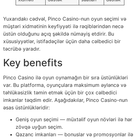
Yuxarıdakı cədvəl, Pinco Casino-nun oyun seçimi və
müştəri xidmətinin keyfiyyəti ilə rəqiblərindən necə
üstün olduğunu açıq şəkildə nümayiş etdirir. Bu
xüsusiyyətlər, istifadəçilər üçün daha cəlbedici bir
təcrübə yaradır.
Key benefits
Pinco Casino ilə oyun oynamağın bir sıra üstünlükləri
var. Bu platforma, oyunçulara maksimum əyləncə və
təhlükəsizlik təmin etmək üçün bir çox cəlbedici
imkanlar təqdim edir. Aşağıdakılar, Pinco Casino-nun
əsas üstünlükləridir:
Geniş oyun seçimi — müxtəlif oyun növləri ilə hər
zövqə uyğun seçim.
Qazanc imkanları — bonuslar və promosyonlar ilə