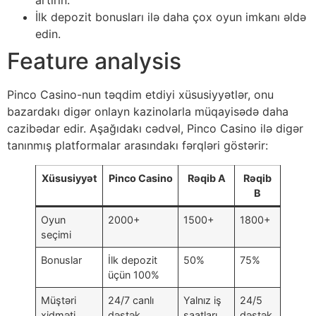
İlk depozit bonusları ilə daha çox oyun imkanı əldə
edin.
Feature analysis
Pinco Casino-nun təqdim etdiyi xüsusiyyətlər, onu
bazardakı digər onlayn kazinolarla müqayisədə daha
cazibədar edir. Aşağıdakı cədvəl, Pinco Casino ilə digər
tanınmış platformalar arasındakı fərqləri göstərir:
Xüsusiyyət
Pinco Casino
Rəqib A
Rəqib
B
Oyun
2000+
1500+
1800+
seçimi
Bonuslar
İlk depozit
50%
75%
üçün 100%
Müştəri
24/7 canlı
Yalnız iş
24/5
xidməti
dəstək
saatları
dəstək