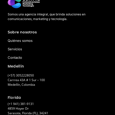
Somos una agencia integral, que brinda soluciones en
comunicaciones, marketing y tecnología.
Sobre nosotros
Quiénes somos
Servicios
Contacto
Medellín
(+57) 3052228050
Carrrea 43A # 1 Sur – 100
Medellín, Colombia
Florida
(+1 941) 381-9131
4859 Hoyer Dr
Sarasota, Florida (FL), 34241