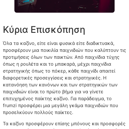
Κύρια Επισκόπηση
Όλα τα καζίνο, είτε είναι φυσικά είτε διαδικτυακά,
προσφέρουν μια ποικιλία παιχνιδιών που καλύπτουν τις
προτιμήσεις όλων των παικτών. Από παιχνίδια τύχης
όπως η ρουλέτα και το μπακαρά, μέχρι παιχνίδια
στρατηγικής όπως το πόκερ, κάθε παιχνίδι απαιτεί
διαφορετικές προσεγγίσεις και στρατηγικές. Η
κατανόηση των κανόνων και των στρατηγικών των
παιχνιδιών είναι το πρώτο βήμα για να γίνετε
επιτυχημένος παίκτης καζίνο. Για παράδειγμα, το
frumzi προσφέρει μια μεγάλη γκάμα παιχνιδιών που
προσελκύουν πολλούς παίκτες.
Τα καζίνο προσφέρουν επίσης μπόνους και προσφορές