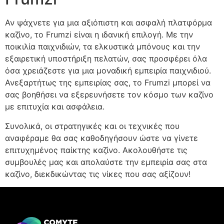
Αν ψάχνετε για μια αξιόπιστη και ασφαλή πλατφόρμα
καζίνο, το Frumzi είναι η ιδανική επιλογή. Με την
ποικιλία παιχνιδιών, τα ελκυστικά μπόνους και την
εξαιρετική υποστήριξη πελατών, σας προσφέρει όλα
όσα χρειάζεστε για μια μοναδική εμπειρία παιχνιδιού.
Ανεξαρτήτως της εμπειρίας σας, το Frumzi μπορεί να
σας βοηθήσει να εξερευνήσετε τον κόσμο των καζίνο
με επιτυχία και ασφάλεια.
Συνολικά, οι στρατηγικές και οι τεχνικές που
αναφέραμε θα σας καθοδηγήσουν ώστε να γίνετε
επιτυχημένος παίκτης καζίνο. Ακολουθήστε τις
συμβουλές μας και απολαύστε την εμπειρία σας στα
καζίνο, διεκδικώντας τις νίκες που σας αξίζουν!