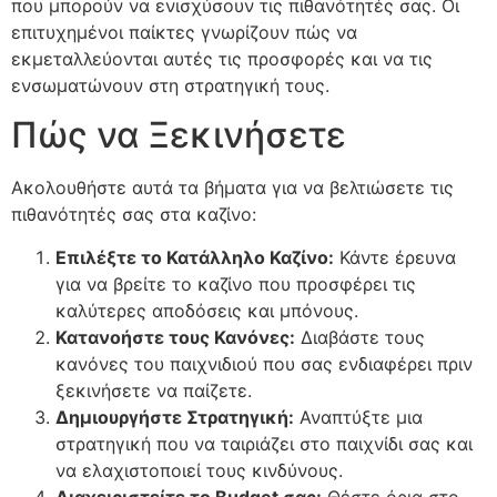
που μπορούν να ενισχύσουν τις πιθανότητές σας. Οι
επιτυχημένοι παίκτες γνωρίζουν πώς να
εκμεταλλεύονται αυτές τις προσφορές και να τις
ενσωματώνουν στη στρατηγική τους.
Πώς να Ξεκινήσετε
Ακολουθήστε αυτά τα βήματα για να βελτιώσετε τις
πιθανότητές σας στα καζίνο:
Επιλέξτε το Κατάλληλο Καζίνο:
Κάντε έρευνα
για να βρείτε το καζίνο που προσφέρει τις
καλύτερες αποδόσεις και μπόνους.
Κατανοήστε τους Κανόνες:
Διαβάστε τους
κανόνες του παιχνιδιού που σας ενδιαφέρει πριν
ξεκινήσετε να παίζετε.
Δημιουργήστε Στρατηγική:
Αναπτύξτε μια
στρατηγική που να ταιριάζει στο παιχνίδι σας και
να ελαχιστοποιεί τους κινδύνους.
Διαχειριστείτε το Budget σας:
Θέστε όρια στο