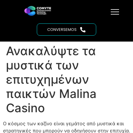
CONVERSEMOS
Ανακαλύψτε τα
μυστικά των
επιτυχημένων
παικτών Malina
Casino
Ο κόσμος των καζίνο είναι γεμάτος από μυστικά και
στρατηγικές που μπορούν να οδηγήσουν στην επιτυχία.